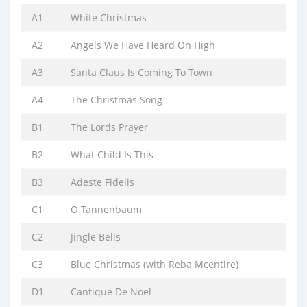
A1
White Christmas
A2
Angels We Have Heard On High
A3
Santa Claus Is Coming To Town
A4
The Christmas Song
B1
The Lords Prayer
B2
What Child Is This
B3
Adeste Fidelis
C1
O Tannenbaum
C2
Jingle Bells
C3
Blue Christmas (with Reba Mcentire)
D1
Cantique De Noel