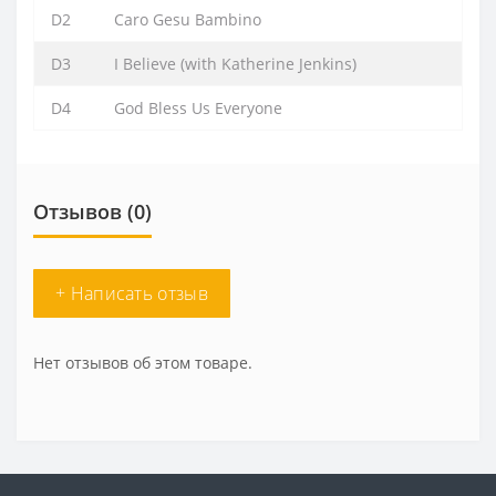
D2
Caro Gesu Bambino
D3
I Believe (with Katherine Jenkins)
D4
God Bless Us Everyone
Отзывов (0)
+ Написать отзыв
Нет отзывов об этом товаре.