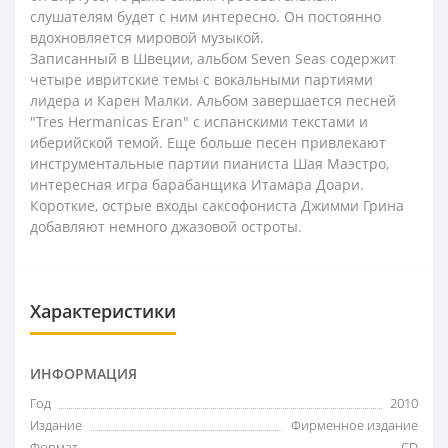
слушателям будет с ним интересно. Он постоянно
вдохновляется мировой музыкой.
Записанный в Швеции, альбом Seven Seas содержит
четыре ивритские темы с вокальными партиями
лидера и Карен Малки. Альбом завершается песней
"Tres Hermanicas Eran" с испанскими текстами и
иберийской темой. Еще больше песен привлекают
инструментальные партии пианиста Шая Маэстро,
интересная игра барабанщика Итамара Доари.
Короткие, острые входы саксофониста Джимми Грина
добавляют немного джазовой остроты.
Характеристики
ИНФОРМАЦИЯ
Год
2010
Издание
Фирменное издание
Формат
CD