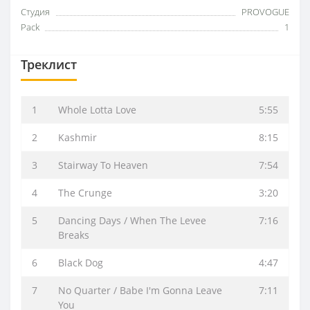
Студия
PROVOGUE
Pack
1
Треклист
1
Whole Lotta Love
5:55
2
Kashmir
8:15
3
Stairway To Heaven
7:54
4
The Crunge
3:20
5
Dancing Days / When The Levee
7:16
Breaks
6
Black Dog
4:47
7
No Quarter / Babe I'm Gonna Leave
7:11
You