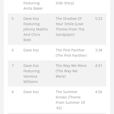
Featuring
Side Story)
Anita Baker
5
Dave Koz
The Shadow Of
5:23
Featuring
Your Smile (Love
Johnny Mathis
Theme From The
And Chris
Sandpiper)
Botti
6
Dave Koz
The Pink Panther
3:38
(The Pink Panther)
7
Dave Koz
The Way We Were
4:31
Featuring
(The Way We
Vanessa
Were)
Williams
8
Dave Koz
The Summer
4:56
Knows (Theme
From Summer Of
'42)