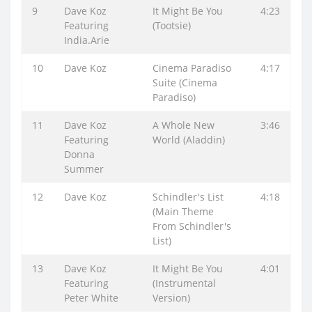
9
Dave Koz
It Might Be You
4:23
Featuring
(Tootsie)
India.Arie
10
Dave Koz
Cinema Paradiso
4:17
Suite (Cinema
Paradiso)
11
Dave Koz
A Whole New
3:46
Featuring
World (Aladdin)
Donna
Summer
12
Dave Koz
Schindler's List
4:18
(Main Theme
From Schindler's
List)
13
Dave Koz
It Might Be You
4:01
Featuring
(Instrumental
Peter White
Version)