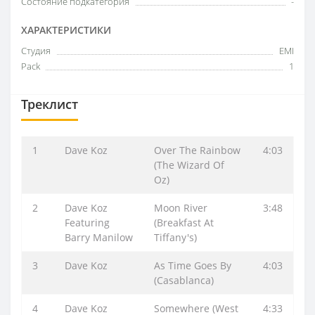
Состояние подкатегория
-
ХАРАКТЕРИСТИКИ
Студия
EMI
Pack
1
Треклист
1
Dave Koz
Over The Rainbow
4:03
(The Wizard Of
Oz)
2
Dave Koz
Moon River
3:48
Featuring
(Breakfast At
Barry Manilow
Tiffany's)
3
Dave Koz
As Time Goes By
4:03
(Casablanca)
4
Dave Koz
Somewhere (West
4:33