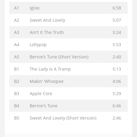
A1
Igloo
6:58
A2
Sweet And Lovely
5:07
A3
Ain't It The Truth
5:24
A4
Lollypop
5:53
A5
Bernie’s Tune (Short Version)
2:40
B1
The Lady Is A Tramp
5:13
B2
Makin' Whoopee
4:06
B3
Apple Core
5:29
B4
Bernie's Tune
6:46
B5
Sweet And Lovely (Short Version)
2:46