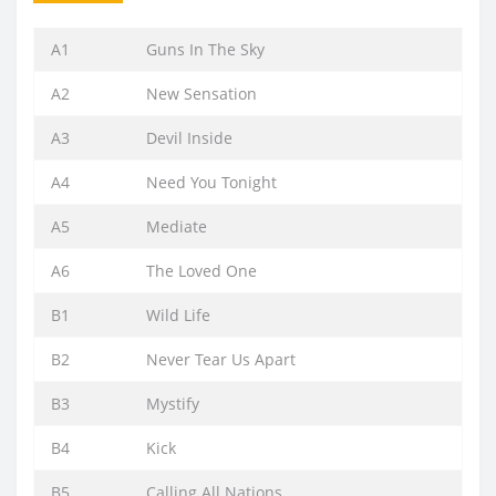
A1
Guns In The Sky
A2
New Sensation
A3
Devil Inside
A4
Need You Tonight
A5
Mediate
A6
The Loved One
B1
Wild Life
B2
Never Tear Us Apart
B3
Mystify
B4
Kick
B5
Calling All Nations