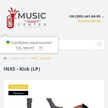
+38 (095) 641-84-99
Заказать звонок
Спробуємо українською?
Так, звісно!
Ні
Rock | Рок
INXS - Kick (LP)
INXS - Kick (LP)
Популярный
Продано