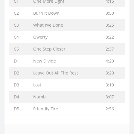
C1
One More Light
4:15
C2
Burn It Down
3:50
C3
What I've Done
3:25
C4
Qwerty
3:22
C5
One Step Closer
2:37
D1
New Divide
4:29
D2
Leave Out All The Rest
3:29
D3
Lost
3:19
D4
Numb
3:07
D5
Friendly Fire
2:56