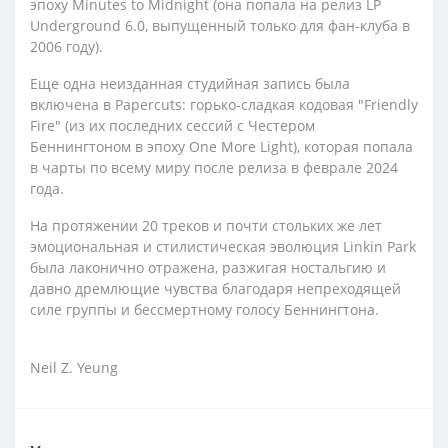
эпоху Minutes to Midnight (она попала на релиз LP
Underground 6.0, выпущенный только для фан-клуба в
2006 году).
Еще одна неизданная студийная запись была
включена в Papercuts: горько-сладкая кодовая "Friendly
Fire" (из их последних сессий с Честером
Беннингтоном в эпоху One More Light), которая попала
в чарты по всему миру после релиза в феврале 2024
года.
На протяжении 20 треков и почти стольких же лет
эмоциональная и стилистическая эволюция Linkin Park
была лаконично отражена, разжигая ностальгию и
давно дремлющие чувства благодаря непреходящей
силе группы и бессмертному голосу Беннингтона.
Neil Z. Yeung