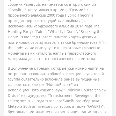
сборник Papercuts начинается со второго сингла
"Crawling", получившего премию "Грэмми", с
прорывного альбома 2000 года Hybrid Theory и
проходит через все студийные альбомы (за
исключением хардкорового альбома 2014 года The
Hunting Party). "Faint", "What I've Done", "Breaking the
Habit", "One Step Closer", "Numb" - здесь десятки
платиновых сертификатов, а также бриллиантовый "In
the End". Даже если упустить некоторые ключевые
моменты из их каталога, наплыв первоклассного
материала делает его практически незаметным.
В дополнение к трекам, которые уже можно найти на
потрепанных копиях в общей коллекции слушателей,
группа обязательно включила ранее выпущенные
фавориты, такие как "Numb/Encore" из
революционного мэшапа Jay-Z "Collision Course"; "New
Divide" из саундтрека "Transformers: Revenge of the
Fallen; хит 2023 года "Lost" с юбилейного сборника
Meteora 20th anniversary collection, а также "QWERTY",
брутальная металлическая композиция, записанная в