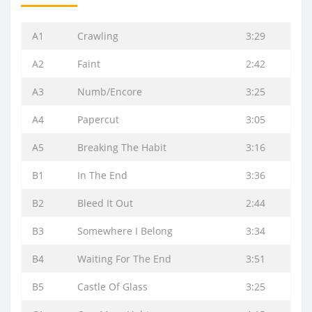
A1
Crawling
3:29
A2
Faint
2:42
A3
Numb/Encore
3:25
A4
Papercut
3:05
A5
Breaking The Habit
3:16
B1
In The End
3:36
B2
Bleed It Out
2:44
B3
Somewhere I Belong
3:34
B4
Waiting For The End
3:51
B5
Castle Of Glass
3:25