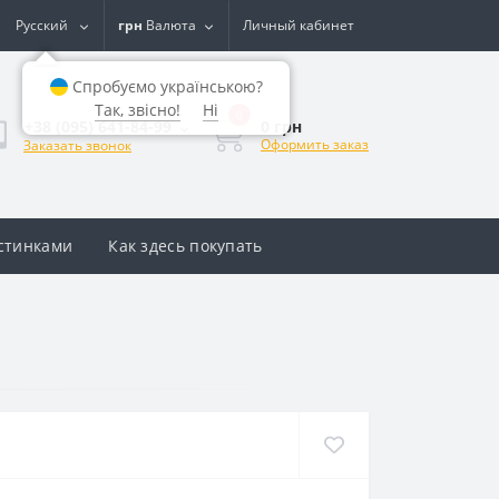
Русский
грн
Валюта
Личный кабинет
Спробуємо українською?
Так, звісно!
Ні
0
0 грн
+38 (095) 641-84-99
Оформить заказ
Заказать звонок
астинками
Как здесь покупать