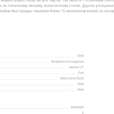
 и моментально попал во все чарты. Так было и с отличным син
, их типичному легкому, эклектичному стилю. Другие успешные
se». Альбом был продан тиражом более 15 миллионов копий, из кот
1999
Фирменное издание
винил LP
Рок
Alternative Rock
New
New
WARNER
2