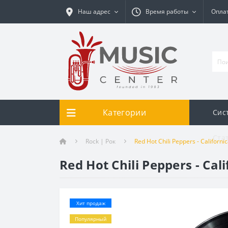
Наш адрес
Время работы
Оплат
Категории
Сис
Ста
Rock | Рок
Red Hot Chili Peppers - Californic
Red Hot Chili Peppers - Cali
Хит продаж
Популярный