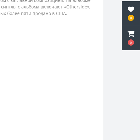
глом с заглавной композицией. На альбоме
 синглы с альбома включают «Otherside»,
орых более пяти продано в США.
0
0