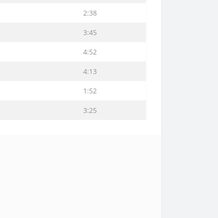
2:38
3:45
4:52
4:13
1:52
3:25