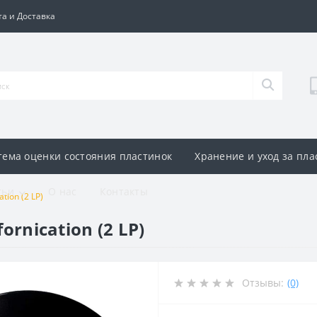
а и Доставка
тема оценки состояния пластинок
Хранение и уход за пл
тьи
О нас
Контакты
ation (2 LP)
fornication (2 LP)
Отзывы:
(0)