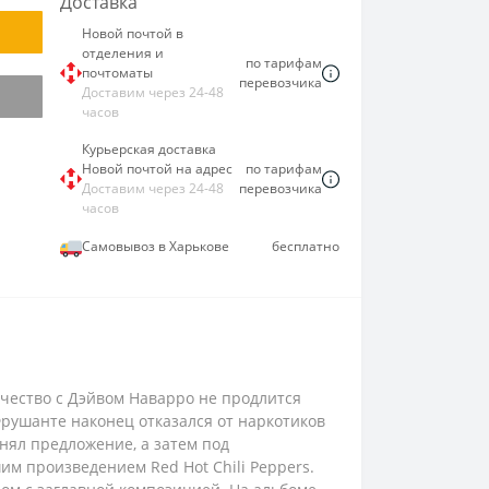
Доставка
Новой почтой в
отделения и
по тарифам
почтоматы
перевозчика
Доставим через 24-48
часов
Курьерская доставка
Новой почтой на адрес
по тарифам
Доставим через 24-48
перевозчика
часов
Самовывоз в Харькове
бесплатно
ичество с Дэйвом Наварро не продлится
 Фрушанте наконец отказался от наркотиков
инял предложение, а затем под
м произведением Red Hot Chili Peppers.