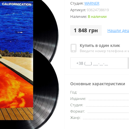
Студия:
WARNER
Артикул:
93624738619
Наличие:
В наличии
1 848 грн
Нашли деш
Купить в один клик
Введите номер телефона и
Основные характеристики
Год:
Издание:
Студия:
Формат:
Жанр: