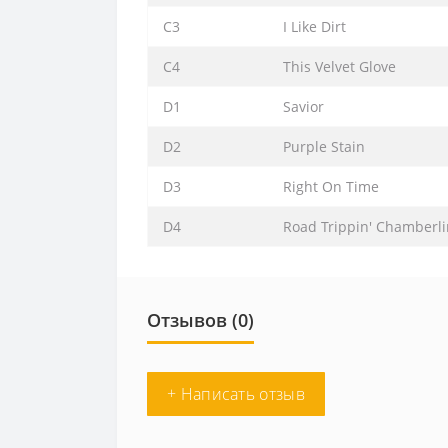
C3
I Like Dirt
C4
This Velvet Glove
D1
Savior
D2
Purple Stain
D3
Right On Time
D4
Road Trippin' Chamberli
Отзывов (0)
+ Написать отзыв