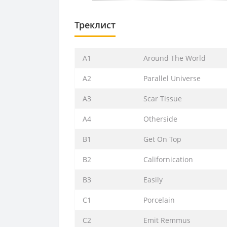
Треклист
A1
Around The World
A2
Parallel Universe
A3
Scar Tissue
A4
Otherside
B1
Get On Top
B2
Californication
B3
Easily
C1
Porcelain
C2
Emit Remmus