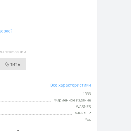
евле?
 мы перезвоним
Купить
Все характеристики
1999
Фирменное издание
WARNER
винил LP
Рок