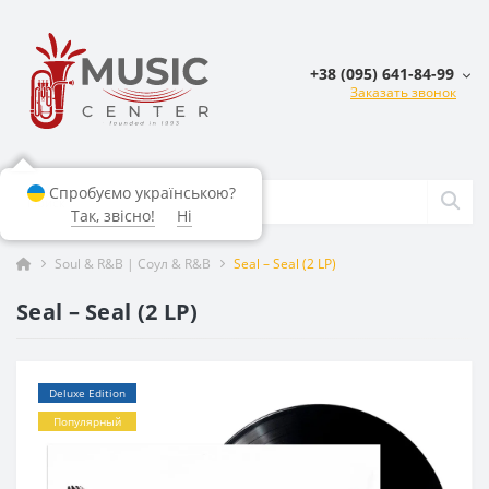
+38 (095) 641-84-99
Заказать звонок
Спробуємо українською?
Так, звісно!
Ні
Soul & R&B | Соул & R&B
Seal – Seal (2 LP)
Seal – Seal (2 LP)
Deluxe Edition
Популярный