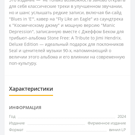
для себя классические треки в улучшенном звучании,
но и шанс услышать редкие записи, включая би-сайд
"Blues in 'E'", кавер на "Fly Like an Eagle" из саундтрека
к "Космическому джэму" и мощную версию "Manic
Depression", записанную вместе с Джеффом Беком для
трибьют-альбома Stone Free: A Tribute to Jimi Hendrix.
Deluxe Edition — идеальный подарок для поклонников
Seal и ценителей музыки 90-х, напоминающий о
величии этого альбома и его влиянии на современную
поп-культуру.
Характеристики
ИНФОРМАЦИЯ
Год
2024
Издание
Фирменное издание
Формат
винил LP