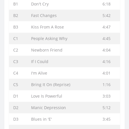
B1
Don't Cry
6:18
B2
Fast Changes
5:42
B3
Kiss From A Rose
4:47
C1
People Asking Why
4:45
C2
Newborn Friend
4:04
C3
If I Could
4:16
C4
I'm Alive
4:01
C5
Bring It On (Reprise)
1:16
D1
Love Is Powerful
3:03
D2
Manic Depression
5:12
D3
Blues in 'E'
3:45