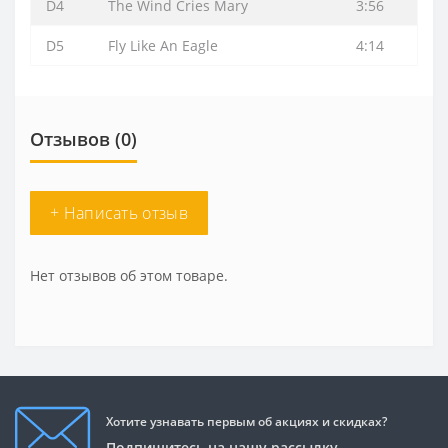
D4
The Wind Cries Mary
3:56
D5
Fly Like An Eagle
4:14
Отзывов (0)
+ Написать отзыв
Нет отзывов об этом товаре.
Хотите узнавать первым об акциях и скидках?
Подпишитесь на нашу рассылку