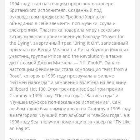
1994 году, стал настоящим прорывом в карьере
британского исполнителя. Созданный под
руководством продюсера Тревора Хорна, он
объединил в себе элементы поп-музыки, соула и
электроники. Пластинка подарила миру несколько
хитов, включая проникновенную балладу "Prayer for
the Dying", энергичный трек "Bring It On", записанный
при участии Венди Мелвоин и Лизы Коулман (бывших
участниц группы Prince and the Revolution), а также
дуэт с самой Джони Митчелл — "If I Could". Однако
настоящим феноменом стала композиция "Kiss from a
Rose", которая в 1995 году прозвучала в фильме
"Бэтмен навсегда" и мгновенно взлетела на вершину
Billboard Hot 100. Этот трек принес Seal три премии
Grammy в 1996 году: "Песня года", "Запись года" и
"Лучшее мужское поп-вокальное исполнение". Сам
альбом также был номинирован на Grammy в 1995 году
в категориях "Лучший поп-альбом" и "Альбом года", а в
1998 году Seal получил номинацию за кавер на "Fly Like
an Eagle".
Это издание — не только возможность заново открыть