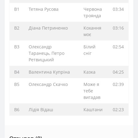
B1
Тетяна Русова
Червона
03:34
троянда
B2
Діана Петриненко
Кохання
03:16
моє
B3
Олександр
Білий
02:54
Таранець, Петро
сніг
Ретвицький
B4
Валентина Купріна
Казка
04:25
B5
Олександр Скачко
Може я
02:39
тебе
вигадав
B6
Лідія Відаш
Каштани
02:23