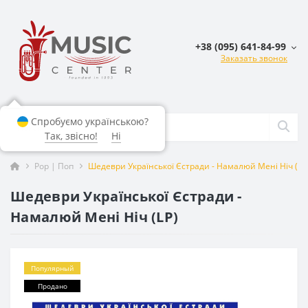
+38 (095) 641-84-99
Заказать звонок
Спробуємо українською?
Так, звісно!
Ні
Pop | Поп
Шедеври Української Єстради - Намалюй Мені Ніч (LP
Шедеври Української Єстради -
Намалюй Мені Ніч (LP)
Популярный
Продано