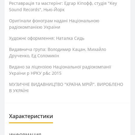
Реставрація та мастерінг: Едгар Кіпофф, студія "Key
Sound Records", Нью-Йорк
Оригінали фонограм надані Національною
радіокомпанією України
Художнє оформлення: Наталка Сидь
Видавнича група: Володимир Кацан, Михайло
Друченко, Ед Соломикін
Видано за ліцензією Національної радіокомпанії
України р НРКУ р&c 2015
МУЗИЧНЕ ВИДАВНИЦТВО "КРАЇНА МРІЙ". ВИРОБЛЕНО
В УКРАЇНІ
Характеристики
ИНФОРМАЦИЯ