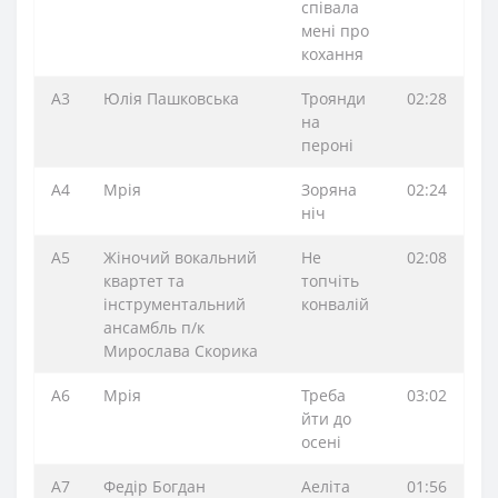
співала
мені про
кохання
A3
Юлія Пашковська
Троянди
02:28
на
пероні
A4
Мрія
Зоряна
02:24
ніч
A5
Жіночий вокальний
Не
02:08
квартет та
топчіть
інструментальний
конвалій
ансамбль п/к
Мирослава Скорика
A6
Мрія
Треба
03:02
йти до
осені
A7
Федір Богдан
Аеліта
01:56