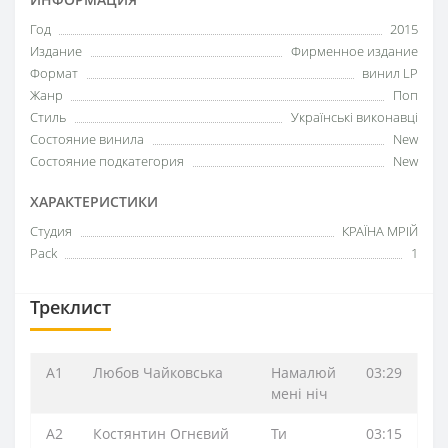
Год
2015
Издание
Фирменное издание
Формат
винил LP
Жанр
Поп
Стиль
Українські виконавці
Состояние винила
New
Состояние подкатегория
New
ХАРАКТЕРИСТИКИ
Студия
КРАЇНА МРІЙ
Pack
1
Треклист
A1
Любов Чайковська
Намалюй
03:29
мені ніч
A2
Костянтин Огнєвий
Ти
03:15