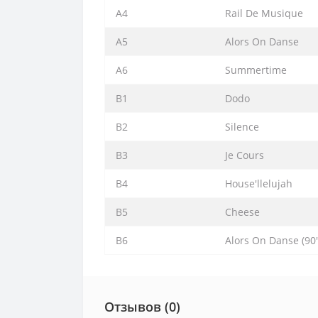
A4
Rail De Musique
A5
Alors On Danse
A6
Summertime
B1
Dodo
B2
Silence
B3
Je Cours
B4
House'llelujah
B5
Cheese
B6
Alors On Danse (90
Отзывов (0)