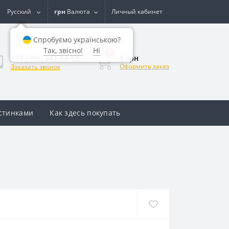
Русский
грн
Валюта
Личный кабинет
Спробуємо українською?
Так, звісно!
Ні
0
0 грн
+38 (095) 641-84-99
Оформить заказ
Заказать звонок
астинками
Как здесь покупать