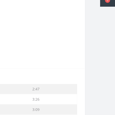
0
2:47
3:26
3:09