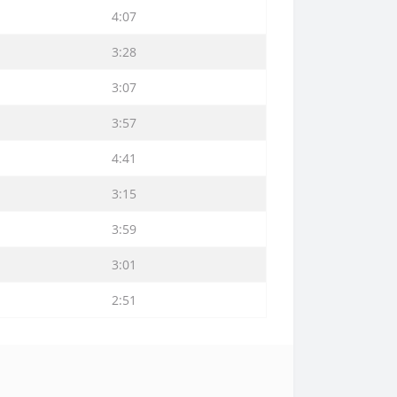
4:07
3:28
3:07
3:57
4:41
3:15
3:59
3:01
2:51