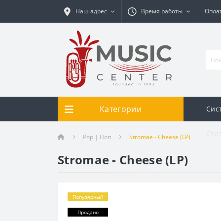
Наш адрес
Время работы
Оплат
Категории
Сис
Ста
Pop | Поп
Stromae - Cheese (LP)
Stromae - Cheese (LP)
Популярный
Продано