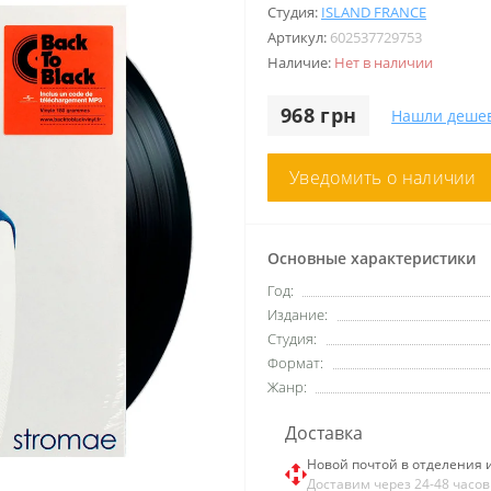
Студия:
ISLAND FRANCE
Артикул:
602537729753
Наличие:
Нет в наличии
968 грн
Нашли деше
Уведомить о наличии
Основные характеристики
Год:
Издание:
Студия:
Формат:
Жанр:
Доставка
Новой почтой в отделения 
Доставим через 24-48 часов