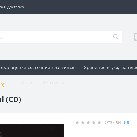
а и Доставка
тема оценки состояния пластинок
Хранение и уход за пл
тьи
О нас
Контакты
CD)
l (CD)
Отзывы:
(0)