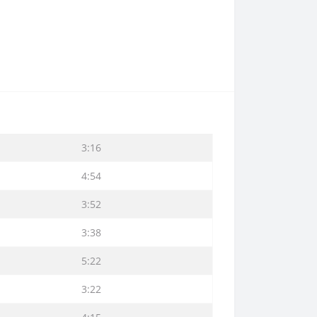
3:16
4:54
3:52
3:38
5:22
3:22