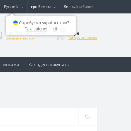
Русский
грн
Валюта
Личный кабинет
Спробуємо українською?
Так, звісно!
Ні
0
0 грн
+38 (095) 641-84-99
Оформить заказ
Заказать звонок
астинками
Как здесь покупать