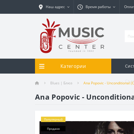
Наш адрес
Время работы
Оплат
Категории
Сис
Ста
Blues | Блюз
Ana Popovic - Unconditional (
Ana Popovic - Unconditiona
Популярный
Продано