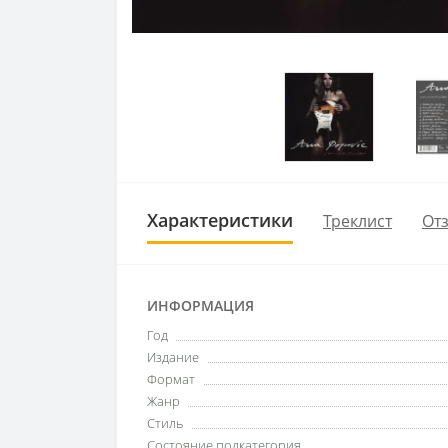
Характеристики
Треклист
Отз
ИНФОРМАЦИЯ
Год
Издание
Формат
Жанр
Стиль
Состояние подкатегория