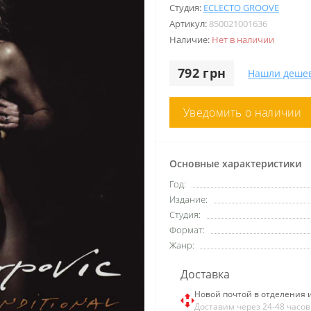
Студия:
ECLECTO GROOVE
Артикул:
850021001636
Наличие:
Нет в наличии
792 грн
Нашли деше
Уведомить о наличии
Основные характеристики
Год:
Издание:
Студия:
Формат:
Жанр:
Доставка
Новой почтой в отделения 
Доставим через 24-48 часов