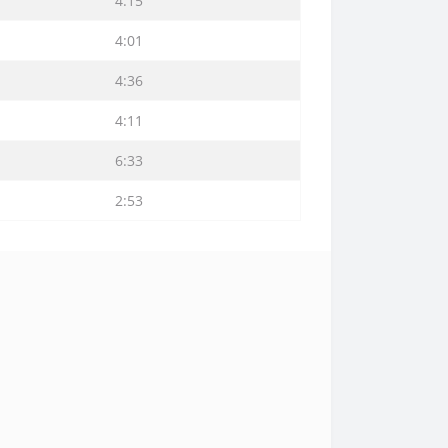
4:15
4:01
4:36
4:11
6:33
2:53