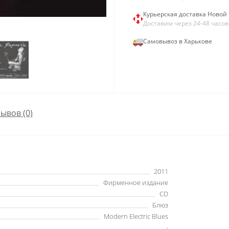
Курьерская доставка Новой 
Доставим через 24-48 часов
Самовывоз в Харькове
ывов (0)
2011
Фирменное издание
CD
Блюз
Modern Electric Blues
-