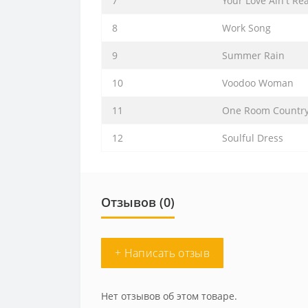
7
Your Love Ain't Rea
8
Work Song
9
Summer Rain
10
Voodoo Woman
11
One Room Country
12
Soulful Dress
Отзывов (0)
+ Написать отзыв
Нет отзывов об этом товаре.