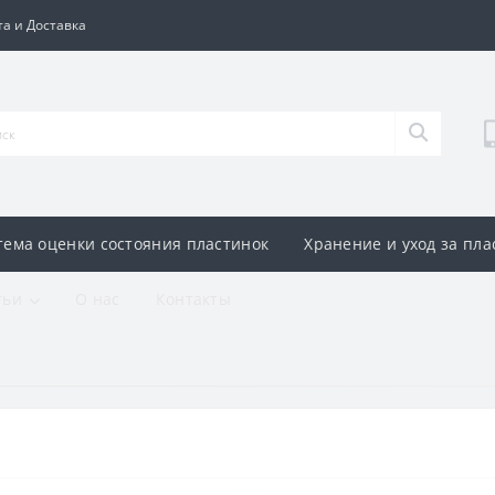
а и Доставка
тема оценки состояния пластинок
Хранение и уход за пл
тьи
О нас
Контакты