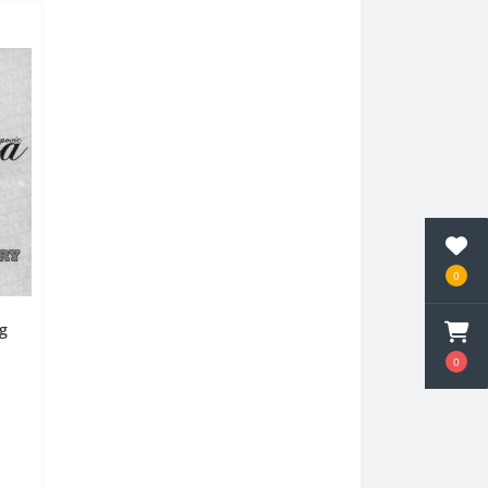
0
ng
0