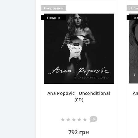
Популярный
Попу
Продано
Пр
Ana Popovic - Unconditional
An
(CD)
0
792 грн