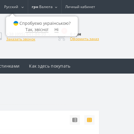
Русский
грн
Валюта
Личный кабинет
Спробуємо українською?
Так, звісно!
Ні
0
0 грн
+38 (095) 641-84-99
Оформить заказ
Заказать звонок
астинками
Как здесь покупать