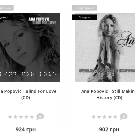
лярный
Популярный
одано
Продано
a Popovic - Blind For Love
Ana Popovic - Still Maki
(CD)
History (CD)
0
0
924 грн
902 грн