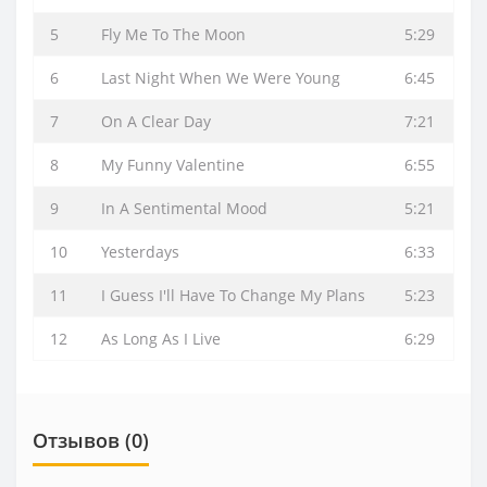
5
Fly Me To The Moon
5:29
6
Last Night When We Were Young
6:45
7
On A Clear Day
7:21
8
My Funny Valentine
6:55
9
In A Sentimental Mood
5:21
10
Yesterdays
6:33
11
I Guess I'll Have To Change My Plans
5:23
12
As Long As I Live
6:29
Отзывов (0)