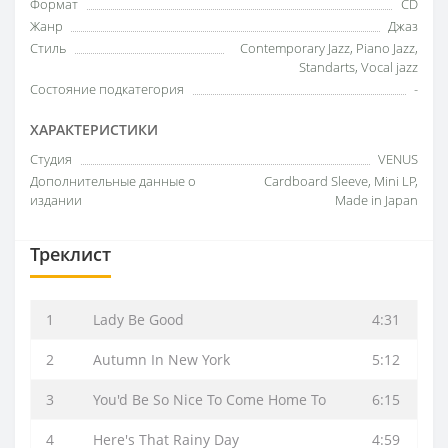
Формат
CD
Жанр
Джаз
Стиль
Contemporary Jazz, Piano Jazz,
Standarts, Vocal jazz
Состояние подкатегория
-
ХАРАКТЕРИСТИКИ
Студия
VENUS
Дополнительные данные о
Cardboard Sleeve, Mini LP,
издании
Made in Japan
Треклист
1
Lady Be Good
4:31
2
Autumn In New York
5:12
3
You'd Be So Nice To Come Home To
6:15
4
Here's That Rainy Day
4:59