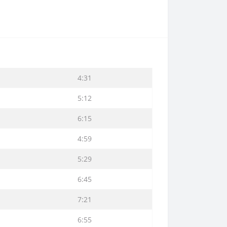
4:31
5:12
6:15
4:59
5:29
6:45
7:21
6:55