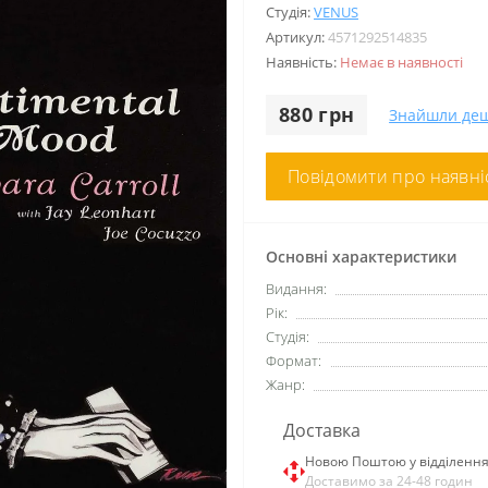
Студія:
VENUS
Артикул:
4571292514835
Наявність:
Немає в наявності
880 грн
Знайшли де
Повідомити про наявні
Основні характеристики
Видання:
Рік:
Студія:
Формат:
Жанр:
Доставка
Новою Поштою у відділенн
Доставимо за 24-48 годин