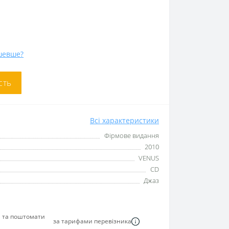
шевше?
сть
Всі характеристики
Фірмове видання
2010
VENUS
CD
Джаз
я та поштомати
за тарифами перевізника