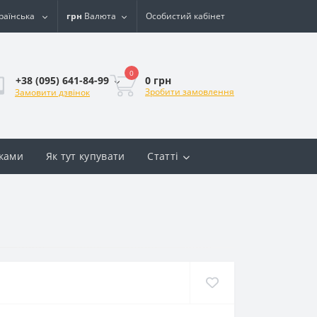
раїнська
грн
Валюта
Особистий кабінет
0
0 грн
+38 (095) 641-84-99
Зробити замовлення
Замовити дзвінок
вками
Як тут купувати
Статті