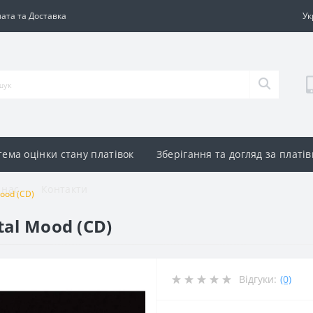
ата та Доставка
Ук
тема оцінки стану платівок
Зберігання та догляд за платі
 нас
Контакти
Mood (CD)
tal Mood (CD)
Відгуки:
(0)