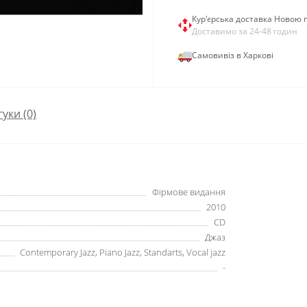
Кур'єрська доставка Новою
Доставимо за 24-48 годин
Самовивіз в Харкові
гуки (0)
Фірмове видання
2010
CD
Джаз
Contemporary Jazz, Piano Jazz, Standarts, Vocal jazz
-