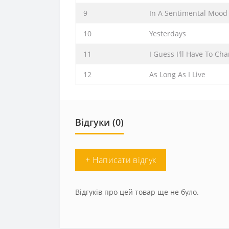
9
In A Sentimental Mood
10
Yesterdays
11
I Guess I'll Have To Ch
12
As Long As I Live
Відгуки (0)
+ Написати відгук
Відгуків про цей товар ще не було.