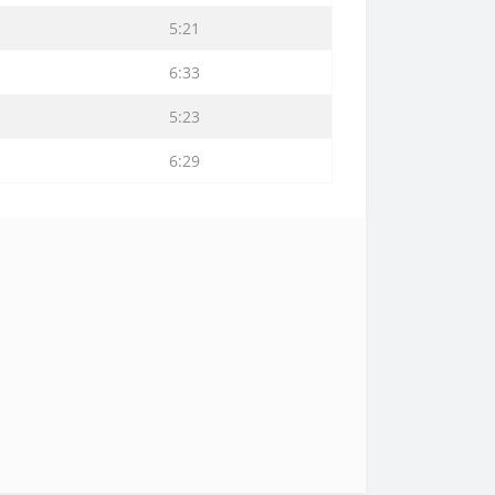
5:21
6:33
5:23
6:29