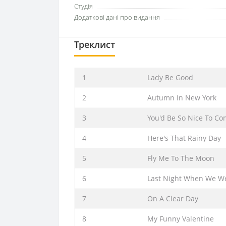
Студія
Додаткові дані про видання
Треклист
1
Lady Be Good
2
Autumn In New York
3
You'd Be So Nice To C
4
Here's That Rainy Day
5
Fly Me To The Moon
6
Last Night When We W
7
On A Clear Day
8
My Funny Valentine