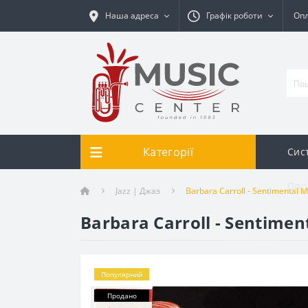
Наша адреса
Графік роботи
Опл
Категорії
Сис
Про
Jazz | Джаз
Barbara Carroll - Sentimental 
Barbara Carroll - Sentimen
Популярний
Продано