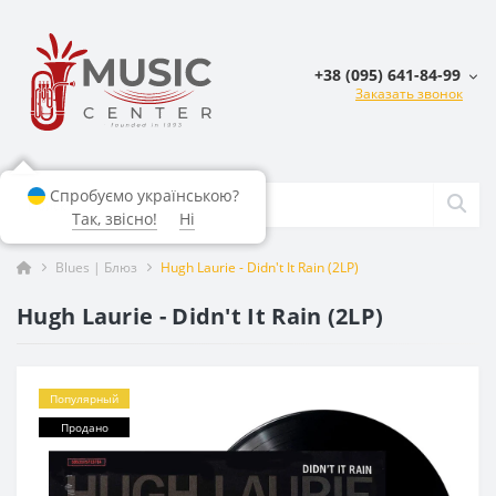
+38 (095) 641-84-99
Заказать звонок
Спробуємо українською?
Так, звісно!
Ні
Blues | Блюз
Hugh Laurie - Didn't It Rain (2LP)
Hugh Laurie - Didn't It Rain (2LP)
Популярный
Продано