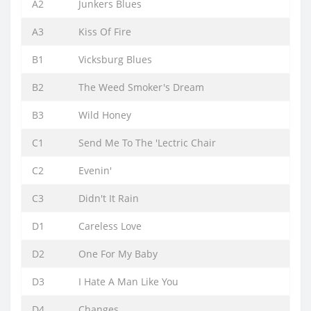
A2
Junkers Blues
A3
Kiss Of Fire
B1
Vicksburg Blues
B2
The Weed Smoker's Dream
B3
Wild Honey
C1
Send Me To The 'Lectric Chair
C2
Evenin'
C3
Didn't It Rain
D1
Careless Love
D2
One For My Baby
D3
I Hate A Man Like You
D4
Changes