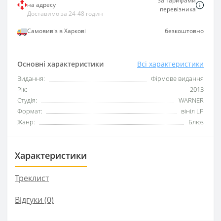
за тарифами
на адресу
перевізника
Доставимо за 24-48 годин
Самовивіз в Харкові
безкоштовно
Основні характеристики
Всі характеристики
Видання:
Фірмове видання
Рік:
2013
Студія:
WARNER
Формат:
вініл LP
Жанр:
Блюз
Характеристики
Треклист
Відгуки (0)