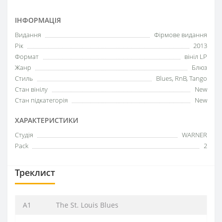
ІНФОРМАЦІЯ
Видання
Фірмове видання
Рік
2013
Формат
вініл LP
Жанр
Блюз
Стиль
Blues, RnB, Tango
Стан вінілу
New
Стан підкатегорія
New
ХАРАКТЕРИСТИКИ
Студія
WARNER
Pack
2
Треклист
A1
The St. Louis Blues