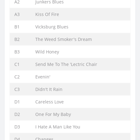
A2
Junkers Blues
A3
Kiss Of Fire
B1
Vicksburg Blues
B2
The Weed Smoker's Dream
B3
Wild Honey
C1
Send Me To The 'Lectric Chair
C2
Evenin'
C3
Didn't It Rain
D1
Careless Love
D2
One For My Baby
D3
I Hate A Man Like You
D4
Changes