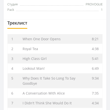
Студия
PROVOGUE
Pack
1
Треклист
1
When One Door Opens
8:21
2
Royal Tea
4:38
3
High Class Girl
5:41
4
Lookout Man!
6:49
5
Why Does It Take So Long To Say
9:34
Goodbye
6
A Conversation With Alice
7:35
7
I Didn't Think She Would Do It
4:34