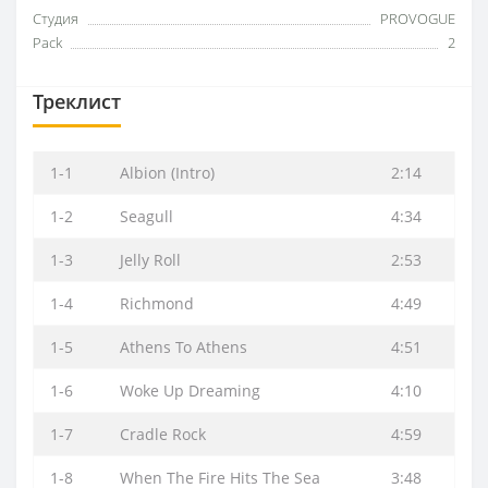
Студия
PROVOGUE
Pack
2
Треклист
1-1
Albion (Intro)
2:14
1-2
Seagull
4:34
1-3
Jelly Roll
2:53
1-4
Richmond
4:49
1-5
Athens To Athens
4:51
1-6
Woke Up Dreaming
4:10
1-7
Cradle Rock
4:59
1-8
When The Fire Hits The Sea
3:48