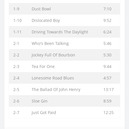
1-9
Dust Bowl
7:10
1-10
Dislocated Boy
9:52
1-11
Driving Towards The Daylight
6:24
2-1
Who's Been Talking
5:46
2-2
Jockey Full Of Bourbon
5:30
2-3
Tea For One
9:44
2-4
Lonesome Road Blues
4:57
2-5
The Ballad Of John Henry
13:17
2-6
Sloe Gin
8:59
2-7
Just Got Paid
12:25