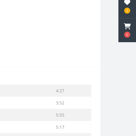
0
0
4:27
3:52
5:55
5:17