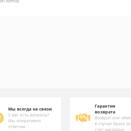
on Remix)
Гарантия
Мы всегда на связи
возврата
У вас есть вопросы?
Возврат или обм
Мы оперативно
в случае брака за
ответим.
счет магазина