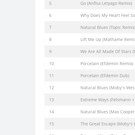
5
Go (Anfisa Letyago Remix)
6
Why Does My Heart Feel So 
7
Natural Blues (Topic Remix
8
Lift Me Up (Mathame Remi
9
We Are All Made Of Stars 
10
Porcelain (Efdemin Remix)
11
Porcelain (Efdemin Dub)
12
Natural Blues (Moby's Wes
13
Extreme Ways (Felsmann + T
14
Natural Blues (Max Cooper
15
The Great Escape (Moby's 