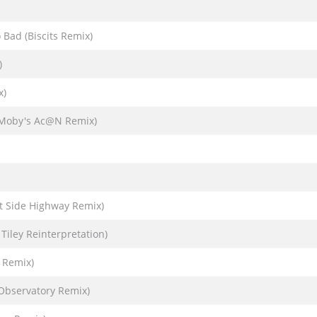
Bad (Biscits Remix)
)
x)
(Moby's Ac@N Remix)
t Side Highway Remix)
iley Reinterpretation)
 Remix)
Observatory Remix)