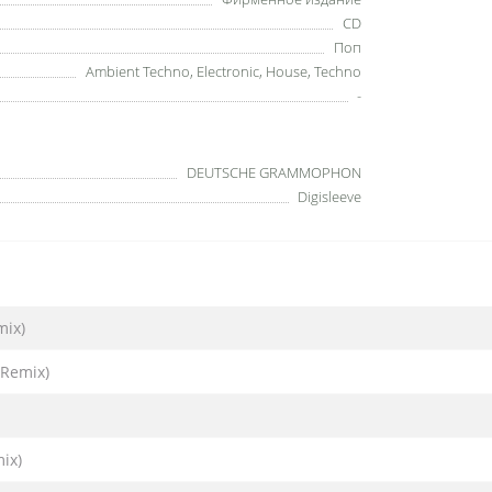
CD
Поп
Ambient Techno, Electronic, House, Techno
-
DEUTSCHE GRAMMOPHON
Digisleeve
mix)
 Remix)
ix)