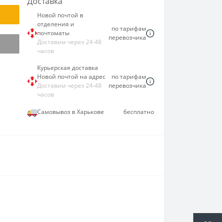
Доставка
Новой почтой в
отделения и
по тарифам
почтоматы
перевозчика
Доставим через 24-48
часов
Курьерская доставка
Новой почтой на адрес
по тарифам
Доставим через 24-48
перевозчика
часов
Самовывоз в Харькове
бесплатно