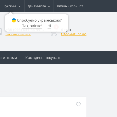
Русский
грн
Валюта
Личный кабинет
Спробуємо українською?
Так, звісно!
Ні
0
0 грн
+38 (095) 641-84-99
Оформить заказ
Заказать звонок
астинками
Как здесь покупать