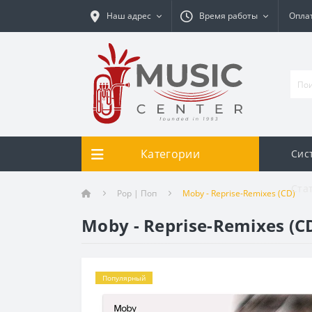
Наш адрес
Время работы
Оплат
Категории
Сис
Ста
Pop | Поп
Moby - Reprise-Remixes (CD)
Moby - Reprise-Remixes (C
Популярный