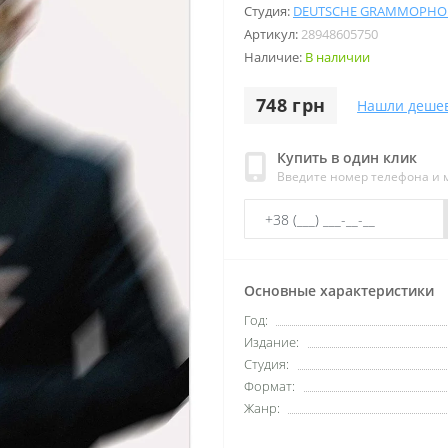
Студия:
DEUTSCHE GRAMMOPH
Артикул:
28948605750
Наличие:
В наличии
748 грн
Нашли деше
Купить в один клик
Введите номер телефона и
Основные характеристики
Год:
Издание:
Студия:
Формат:
Жанр: