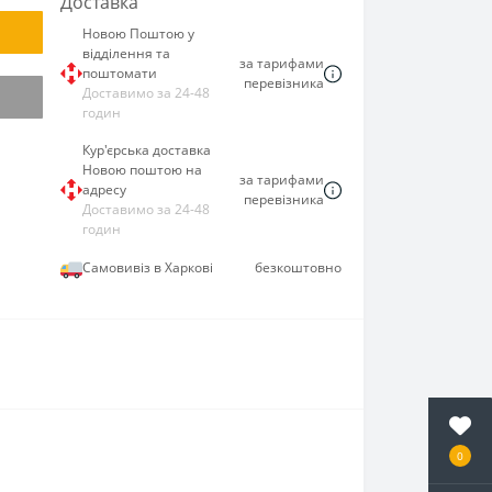
Доставка
Новою Поштою у
відділення та
за тарифами
поштомати
перевізника
Доставимо за 24-48
годин
Кур'єрська доставка
Новою поштою на
за тарифами
адресу
перевізника
Доставимо за 24-48
годин
Самовивіз в Харкові
безкоштовно
0