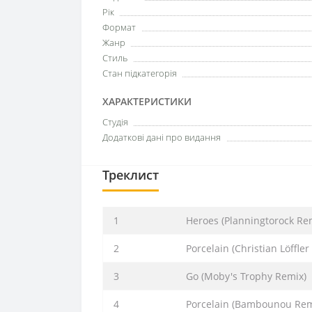
Рік
Формат
Жанр
Стиль
Стан підкатегорія
ХАРАКТЕРИСТИКИ
Студія
Додаткові дані про видання
Треклист
1
Heroes (Planningtorock Re
2
Porcelain (Christian Löffler
3
Go (Moby's Trophy Remix)
4
Porcelain (Bambounou Rem