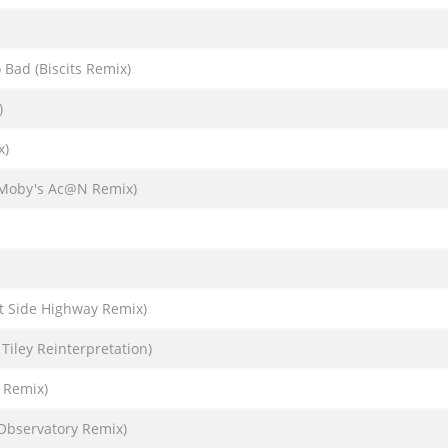
Bad (Biscits Remix)
)
x)
(Moby's Ac@N Remix)
t Side Highway Remix)
iley Reinterpretation)
 Remix)
Observatory Remix)