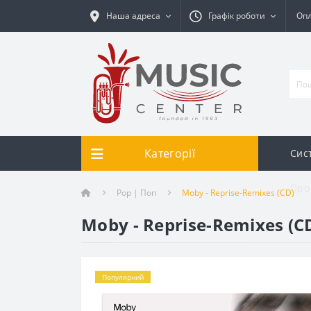
Наша адреса
Графік роботи
Опл
Категорії
Сис
Про
Pop | Поп
Moby - Reprise-Remixes (CD)
Moby - Reprise-Remixes (C
Популярний