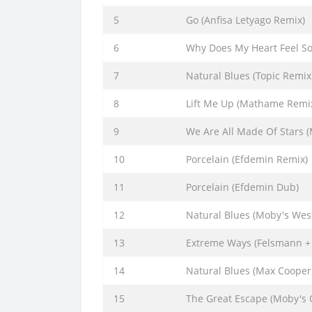
5
Go (Anfisa Letyago Remix)
6
Why Does My Heart Feel So 
7
Natural Blues (Topic Remix
8
Lift Me Up (Mathame Remi
9
We Are All Made Of Stars 
10
Porcelain (Efdemin Remix)
11
Porcelain (Efdemin Dub)
12
Natural Blues (Moby's Wes
13
Extreme Ways (Felsmann + T
14
Natural Blues (Max Cooper
15
The Great Escape (Moby's 