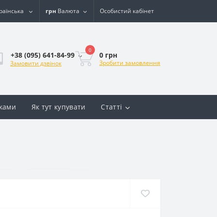
раїнська
грн
Валюта
Особистий кабінет
0
0 грн
+38 (095) 641-84-99
Зробити замовлення
Замовити дзвінок
вками
Як тут купувати
Статті