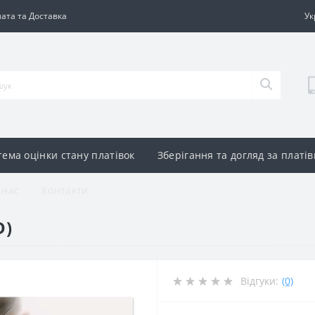
ата та Доставка
Ук
тема оцінки стану платівок
Зберігання та догляд за платі
 нас
Контакти
D)
Відгуки:
(0)