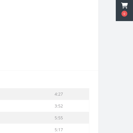
0
4:27
3:52
5:55
5:17