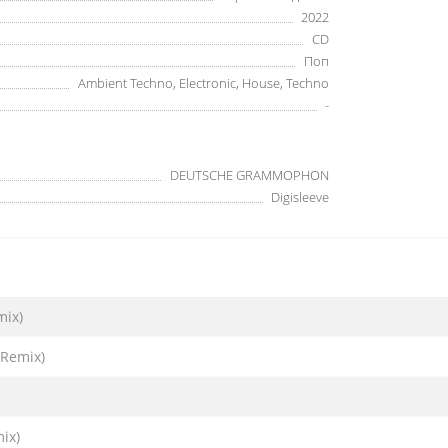
2022
CD
Поп
Ambient Techno, Electronic, House, Techno
-
DEUTSCHE GRAMMOPHON
Digisleeve
mix)
 Remix)
ix)