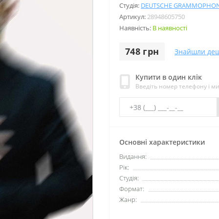
Студія:
DEUTSCHE GRAMMOPHO
Артикул:
28948605750
Наявність:
В наявності
748 грн
Знайшли де
Купити в один клік
Введіть номер телефону і м
Основні характеристики
Видання:
Рік:
Студія:
Формат:
Жанр: