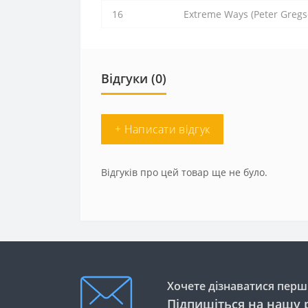
16
Extreme Ways (Peter Gregs
Відгуки (0)
+ Написати відгук
Відгуків про цей товар ще не було.
Хочете дізнаватися перши
Підпишіться на нашу 