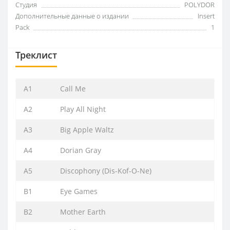
Студия
POLYDOR
Дополнительные данные о издании
Insert
Pack
1
Треклист
A1
Call Me
A2
Play All Night
A3
Big Apple Waltz
A4
Dorian Gray
A5
Discophony (Dis-Kof-O-Ne)
B1
Eye Games
B2
Mother Earth