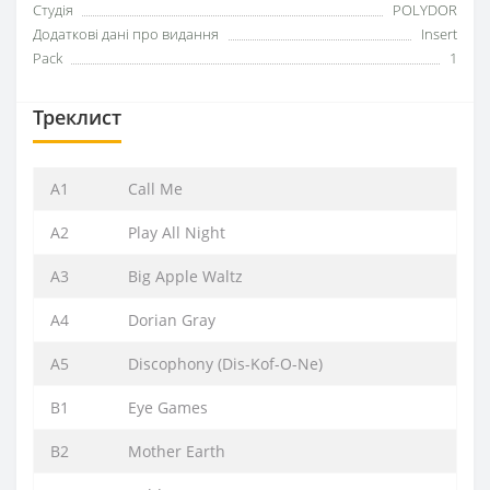
Студія
POLYDOR
Додаткові дані про видання
Insert
Pack
1
Треклист
A1
Call Me
A2
Play All Night
A3
Big Apple Waltz
A4
Dorian Gray
A5
Discophony (Dis-Kof-O-Ne)
B1
Eye Games
B2
Mother Earth