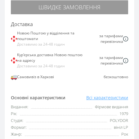
ШВИДКЕ ЗАМОВЛЕННЯ
Доставка
Новою Поштою у відділення та
за тарифами
поштомати
перевізника
Доставимо за 24-48 годин
Кур'єрська доставка Новою поштою
за тарифами
на адресу
перевізника
Доставимо за 24-48 годин
Самовивіз в Харкові
безкоштовно
Основні характеристики
Всі характеристики
Видання:
Фірмове видання
Рік:
1979
Студія:
POLYDOR
Формат:
вініл LP
Жанр:
Рок