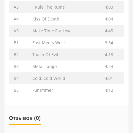
A3
I Rule The Ruins
4:03
A4
Kiss Of Death
4:04
A5
Make Time For Love
4:45
B1
East Meets West
3:34
B2
Touch Of Evil
4:18
B3
Metal Tango
4:24
B4
Cold, Cold World
4:01
B5
Für Immer
4:12
Отзывов (0)