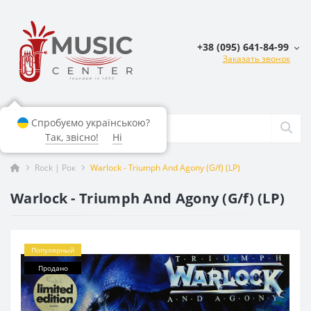
+38 (095) 641-84-99
Заказать звонок
Спробуємо українською?
Так, звісно!
Ні
Rock | Рок
Warlock - Triumph And Agony (G/f) (LP)
Warlock - Triumph And Agony (G/f) (LP)
Популярный
Продано