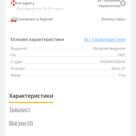
за тарифами
на адресу
перевізника
Доставимо за 24-48 годин
Самовивіз в Харкові
безкоштовно
Основні характеристики
Всі характеристики
Видання:
Фірмове видання
Рік:
1987
Студія:
PHONOGRAM
Формат:
вініл LP
Жанр:
Рок
Характеристики
Треклист
Відгуки (0)