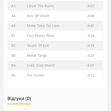
A3
I Rule The Ruins
4:03
A4
Kiss Of Death
4:04
A5
Make Time For Love
4:45
B1
East Meets West
3:34
B2
Touch Of Evil
4:18
B3
Metal Tango
4:24
B4
Cold, Cold World
4:01
B5
Für Immer
4:12
Відгуки (0)