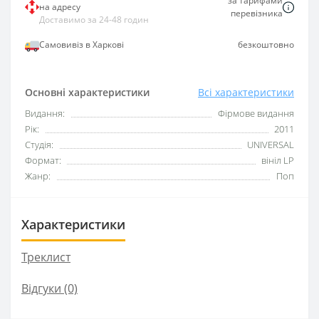
за тарифами
на адресу
перевізника
Доставимо за 24-48 годин
Самовивіз в Харкові
безкоштовно
Основні характеристики
Всі характеристики
Видання:
Фірмове видання
Рік:
2011
Студія:
UNIVERSAL
Формат:
вініл LP
Жанр:
Поп
Характеристики
Треклист
Відгуки (0)