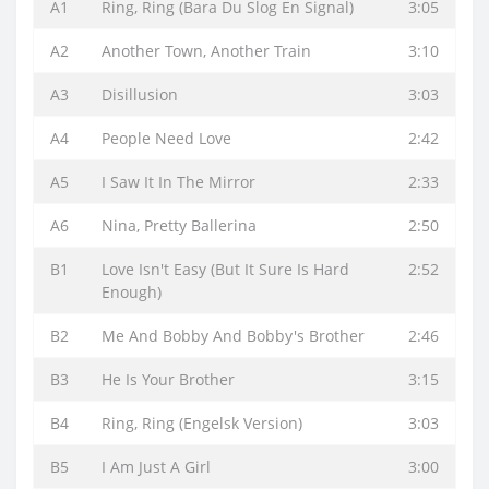
A1
Ring, Ring (Bara Du Slog En Signal)
3:05
A2
Another Town, Another Train
3:10
A3
Disillusion
3:03
A4
People Need Love
2:42
A5
I Saw It In The Mirror
2:33
A6
Nina, Pretty Ballerina
2:50
B1
Love Isn't Easy (But It Sure Is Hard
2:52
Enough)
B2
Me And Bobby And Bobby's Brother
2:46
B3
He Is Your Brother
3:15
B4
Ring, Ring (Engelsk Version)
3:03
B5
I Am Just A Girl
3:00