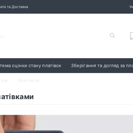
ата та Доставка
У
тема оцінки стану платівок
Зберігання та догляд за пл
 нас
Контакти
латівками