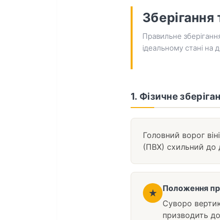
Зберігання 
Правильне зберігання
ідеальному стані на 
1. Фізичне зберіга
Головний ворог він
(ПВХ) схильний до 
Положення при
★
Суворо вертик
призводить д