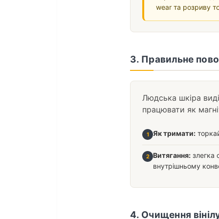
wear та розриву то
3. Правильне пов
Людська шкіра виді
працювати як магні
Як тримати:
торкай
1
Витягання:
злегка с
2
внутрішньому конвер
4. Очищення вініл