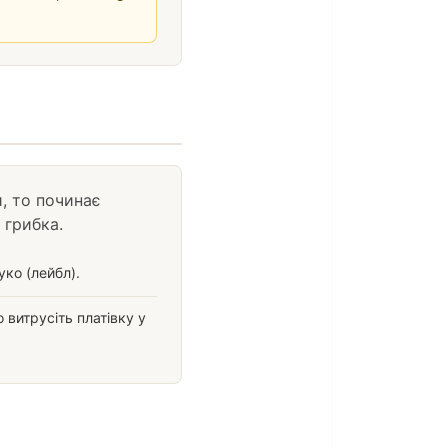
, то починає
 грибка.
ко (лейбл).
 витрусіть платівку у