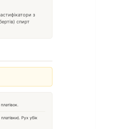
ластифікатори з
бертів) спирт
платівок.
платівки). Рух убік