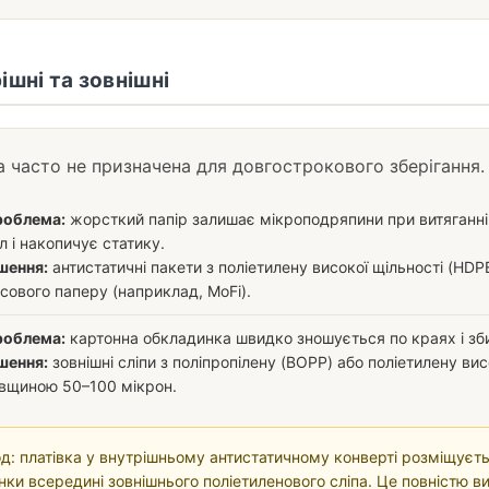
ішні та зовнішні
 часто не призначена для довгострокового зберігання.
роблема:
жорсткий папір залишає мікроподряпини при витяганні
л і накопичує статику.
шення:
антистатичні пакети з поліетилену високої щільності (HDP
сового паперу (наприклад, MoFi).
роблема:
картонна обкладинка швидко зношується по краях і зб
шення:
зовнішні сліпи з поліпропілену (BOPP) або поліетилену вис
вщиною 50–100 мікрон.
: платівка у внутрішньому антистатичному конверті розміщуєт
нки всередині зовнішнього поліетиленового сліпа. Це повністю в