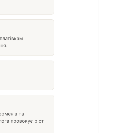
платівкам
ня.
роменів та
лога провокує ріст