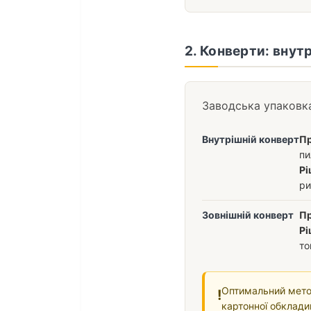
2. Конверти: внутр
Заводська упаковка
Внутрішній конверт
П
пи
Рі
ри
Зовнішній конверт
П
Рі
то
Оптимальний метод
!
картонної обклади