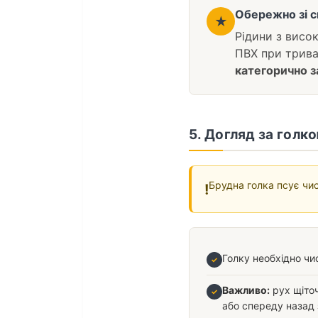
Обережно зі 
★
Рідини з висо
ПВХ при трива
категорично 
5. Догляд за голк
Брудна голка псує чис
!
Голку необхідно чи
✓
Важливо:
рух щіто
✓
або спереду назад 