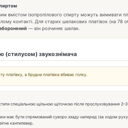
спиртом
ким вмістом ізопропілового спирту можуть вимивати п
лому контакті. Для старих шелакових платівок (на 78 о
заборонений
— він розчиняє шелак.
ою (стилусом) звукознімача
ту платівку, а брудна платівка вбиває голку.
стити спеціальною щільною щіточкою після прослуховування 2–3 
чки має бути спрямований суворо
ззаду наперед
(за ходом руху 
зігне кантилевер.