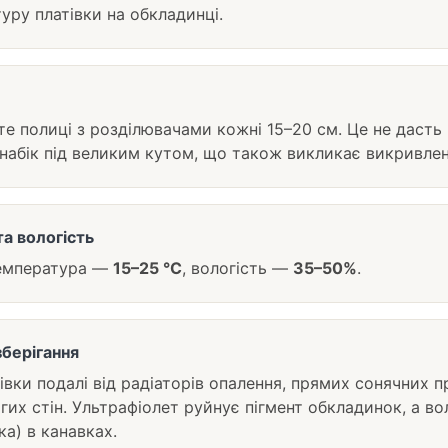
туру платівки на обкладинці.
е полиці з розділювачами кожні 15–20 см. Це не дасть 
набік під великим кутом, що також викликає викривлен
а вологість
емпература —
15–25 °C
, вологість —
35–50%
.
берігання
івки подалі від радіаторів опалення, прямих сонячних п
гих стін. Ультрафіолет руйнує пігмент обкладинок, а во
ка) в канавках.