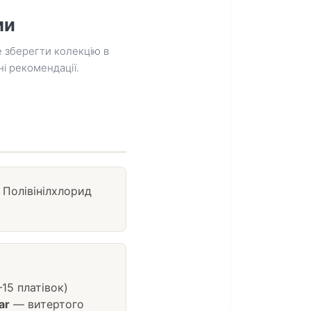
ми
е зберегти колекцію в
і рекомендації.
 Полівінілхлорид
15 платівок)
ar
— витертого