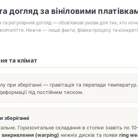
та догляд за вініловими платівка
 та регулярний догляд — обов'язкові умови для тих, хто хоч
десятиліття. Нижче — лише факти, фізика процесу та конкретн
ння та клімат
ілу при зберіганні — гравітація та перепади температур.
деформації під постійним тиском.
 зберіганні
альне. Горизонтальне складання в стопки (навіть по 10–
о
викривлення (warping)
нижніх дисків та появи
ring we