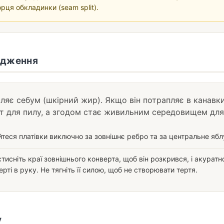
рця обкладинки (seam split).
одження
ляє себум (шкірний жир). Якщо він потрапляє в канавки
т для пилу, а згодом стає живильним середовищем для
теся платівки виключно за зовнішнє ребро та за центральне яблу
тисніть краї зовнішнього конверта, щоб він розкрився, і акуратно
ті в руку. Не тягніть її силою, щоб не створювати тертя.
у