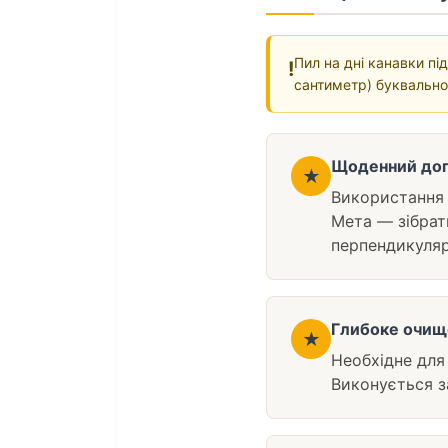
Пил на дні канавки пі
!
сантиметр) буквально 
Щоденний дог
★
Використання 
Мета — зібрат
перпендикуляр
Глибоке очищ
★
Необхідне для
Виконується з