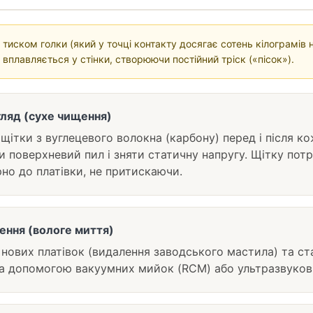
д тиском голки (який у точці контакту досягає сотень кілограмів
вплавляється у стінки, створюючи постійний тріск («пісок»).
ляд (сухе чищення)
щітки з вуглецевого волокна (карбону) перед і після к
и поверхневий пил і зняти статичну напругу. Щітку пот
но до платівки, не притискаючи.
ення (вологе миття)
 нових платівок (видалення заводського мастила) та ста
а допомогою вакуумних мийок (RCM) або ультразвуков