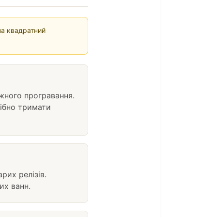
 на квадратний
ожного програвання.
рібно тримати
рих релізів.
их ванн.