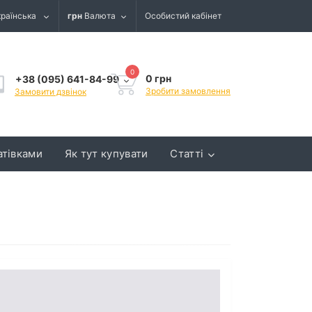
країнська
грн
Валюта
Особистий кабінет
0
0 грн
+38 (095) 641-84-99
Зробити замовлення
Замовити дзвінок
атівками
Як тут купувати
Статті