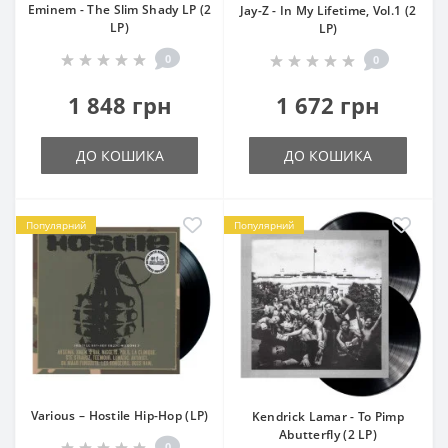
Eminem - The Slim Shady LP (2
Jay-Z - In My Lifetime, Vol.1 (2
LP)
LP)
0
0
1 848 грн
1 672 грн
ДО КОШИКА
ДО КОШИКА
Популярний
Популярний
Various – Hostile Hip-Hop (LP)
Kendrick Lamar - To Pimp
Abutterfly (2 LP)
0