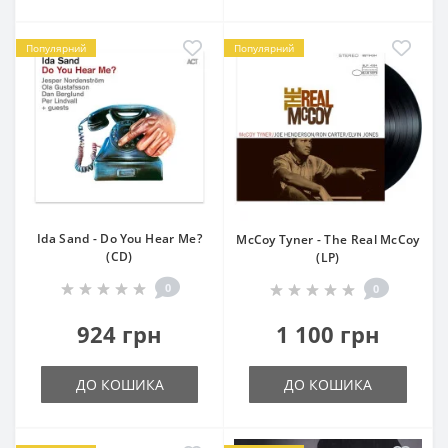
Популярний
Популярний
Ida Sand - Do You Hear Me?
McCoy Tyner - The Real McCoy
(CD)
(LP)
0
0
924 грн
1 100 грн
ДО КОШИКА
ДО КОШИКА