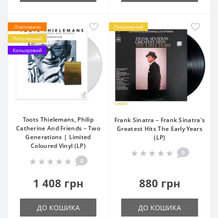
Лімітовано
Популярний
Популярний
Кольоровий
Toots Thielemans, Philip
Frank Sinatra – Frank Sinatra's
Catherine And Friends – Two
Greatest Hits The Early Years
Generations | Limited
(LP)
Coloured Vinyl (LP)
0
0
1 408 грн
880 грн
ДО КОШИКА
ДО КОШИКА