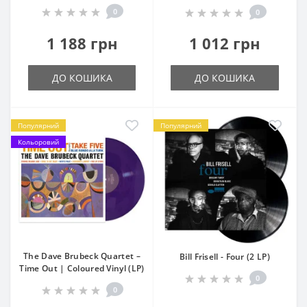
0
0
1 188 грн
1 012 грн
ДО КОШИКА
ДО КОШИКА
Популярний
Популярний
Кольоровий
The Dave Brubeck Quartet –
Bill Frisell - Four (2 LP)
Time Out | Coloured Vinyl (LP)
0
0