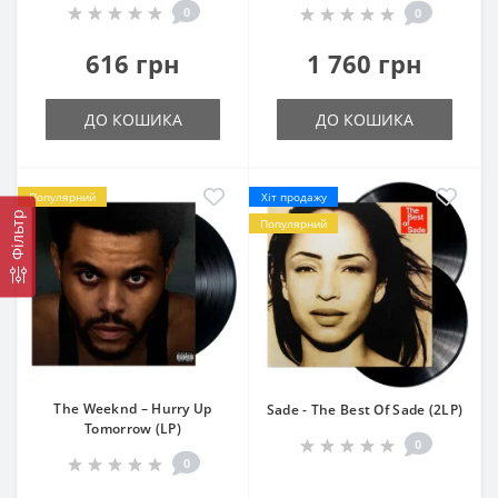
0
0
616 грн
1 760 грн
ДО КОШИКА
ДО КОШИКА
Популярний
Хіт продажу
Фільтр
Популярний
The Weeknd – Hurry Up
Sade - The Best Of Sade (2LP)
Tomorrow (LP)
0
0