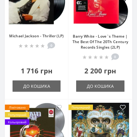
Michael Jackson - Thriller (LP)
Barry White - Love`s Theme |
The Best Of The 20Th Century
0
Records Singles (2LP)
0
1 716 грн
2 200 грн
ДО КОШИКА
ДО КОШИКА
Лімітовано
Популярний
Популярний
Кольоровий