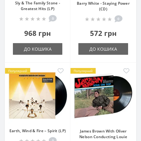
Sly & The Family Stone -
Barry White - Staying Power
Greatest Hits (LP)
(CD)
0
0
968 грн
572 грн
ДО КОШИКА
ДО КОШИКА
Популярний
Популярний
Earth, Wind & Fire – Spirit (LP)
James Brown With Oliver
Nelson Conducting Louie
0