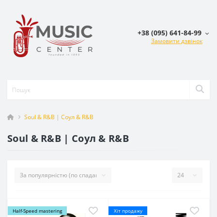
+38 (095) 641-84-99
Замовити дзвінок
Soul & R&B | Соул & R&B
Soul & R&B | Соул & R&B
Half-Speed mastering
Хіт продажу