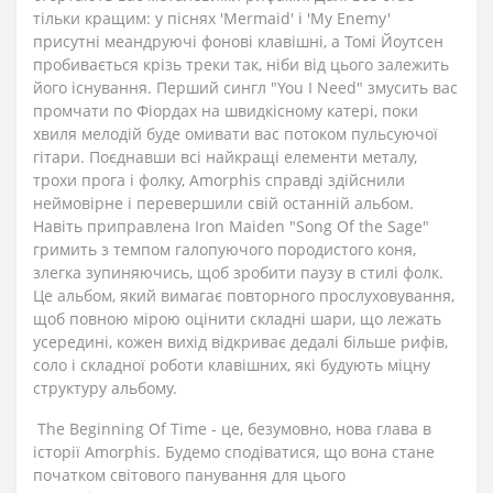
тільки кращим: у піснях 'Mermaid' і 'My Enemy'
присутні меандруючі фонові клавішні, а Томі Йоутсен
пробивається крізь треки так, ніби від цього залежить
його існування. Перший сингл "You I Need" змусить вас
промчати по Фіордах на швидкісному катері, поки
хвиля мелодій буде омивати вас потоком пульсуючої
гітари. Поєднавши всі найкращі елементи металу,
трохи прога і фолку, Amorphis справді здійснили
неймовірне і перевершили свій останній альбом.
Навіть приправлена Iron Maiden "Song Of the Sage"
гримить з темпом галопуючого породистого коня,
злегка зупиняючись, щоб зробити паузу в стилі фолк.
Це альбом, який вимагає повторного прослуховування,
щоб повною мірою оцінити складні шари, що лежать
усередині, кожен вихід відкриває дедалі більше рифів,
соло і складної роботи клавішних, які будують міцну
структуру альбому.
The Beginning Of Time - це, безумовно, нова глава в
історії Amorphis. Будемо сподіватися, що вона стане
початком світового панування для цього