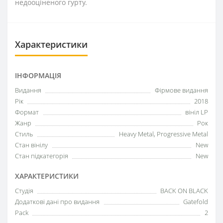
недооціненого гурту.
Характеристики
ІНФОРМАЦІЯ
Видання
Фірмове видання
Рік
2018
Формат
вініл LP
Жанр
Рок
Стиль
Heavy Metal, Progressive Metal
Стан вінілу
New
Стан підкатегорія
New
ХАРАКТЕРИСТИКИ
Студія
BACK ON BLACK
Додаткові дані про видання
Gatefold
Pack
2