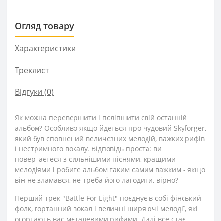
Огляд товару
Характеристики
Треклист
Відгуки (0)
Як можна перевершити і поліпшити свій останній
альбом? Особливо якщо йдеться про чудовий Skyforger,
який був сповнений величезних мелодій, важких рифів
і нестримного вокалу. Відповідь проста: ви
повертаєтеся з сильнішими піснями, кращими
мелодіями і робите альбом таким самим важким - якщо
він не зламався, не треба його лагодити, вірно?
Перший трек "Battle For Light" поєднує в собі фінський
фолк, гортанний вокал і величні ширяючі мелодії, які
огортають вас металевими рифами. Далі все стає