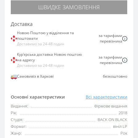
ШВИДКЕ ЗАМОВЛЕННЯ
Доставка
Новою Поштою у відділення та
за тарифами
поштомати
перевізника
Доставимо за 24-48 годин
Кур'єрська доставка Новою поштою
за тарифами
на адресу
перевізника
Доставимо за 24-48 годин
Самовивіз в Харкові
безкоштовно
Основні характеристики
Всі характеристики
Видання:
Фірмове видання
Рік:
2018
Студія:
BACK ON BLACK
Формат:
вініл LP
Жанр:
Рок