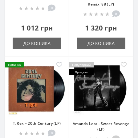
Remix '88 (LP)
0
0
1 012 грн
1 320 грн
ДО КОШИКА
ДО КОШИКА
Новинка
Популярний
Продано
T. Rex – 20th Century (LP)
Amanda Lear - Sweet Revenge
(LP)
0