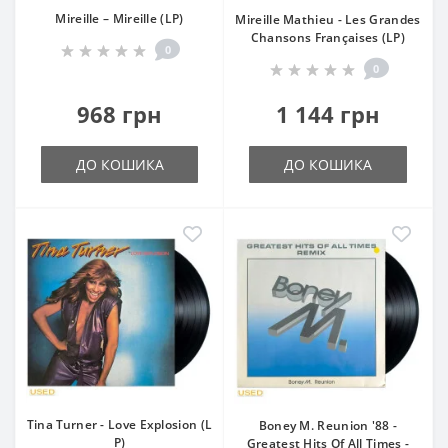
Mireille ‎– Mireille (LP)
Mireille Mathieu - Les Grandes
Chansons Françaises (LP)
0
0
968 грн
1 144 грн
ДО КОШИКА
ДО КОШИКА
Tina Turner - Love Explosion (L
Boney M. Reunion '88 -
P)
Greatest Hits Of All Times -