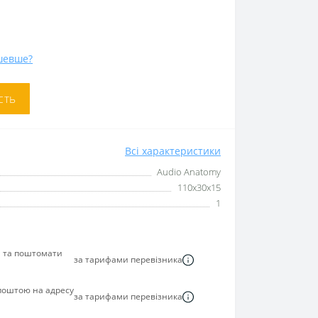
шевше?
сть
Всі характеристики
Audio Anatomy
110x30x15
1
я та поштомати
за тарифами перевізника
 поштою на адресу
за тарифами перевізника