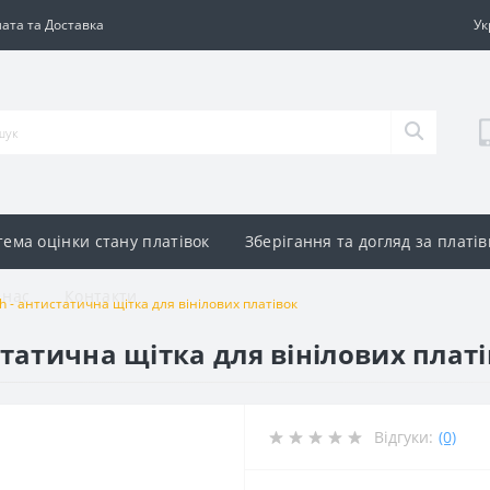
ата та Доставка
Ук
тема оцінки стану платівок
Зберігання та догляд за платі
 нас
Контакти
sh - антистатична щітка для вінілових платівок
истатична щітка для вінілових плат
Відгуки:
(0)