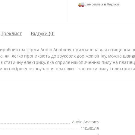
Самовивіз в Харкові
Треклист
Відгуки (0)
 виробництва фірми Audio Anatomy, призначена для очищення по
, які легко проникають до звукових доріжок вінілу, можна швид
ає статичну електрику, яка сприяє накопиченню пилу на платівц
ини погіршення звучання платівки - частинки пилу і електроста
Audio Anatomy
110x30x15