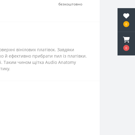
безкоштовно
0
0
верхні вінілових платівок. Завдяки
ко й ефективно прибрати пил із платівки.
і. Таким чином щітка Audio Anatomy
тику.