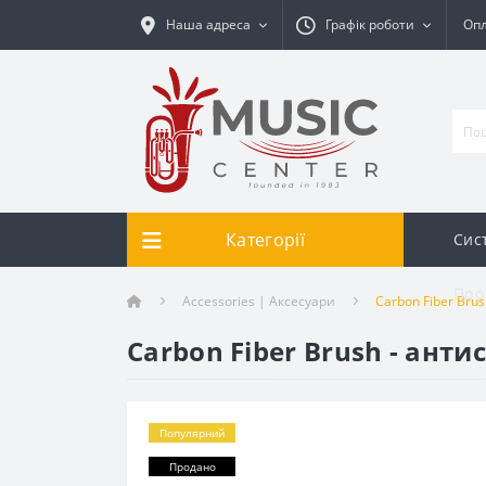
Наша адреса
Графік роботи
Опл
Категорії
Сис
Про
Accessories | Аксесуари
Carbon Fiber Bru
Carbon Fiber Brush - ант
Популярний
Продано