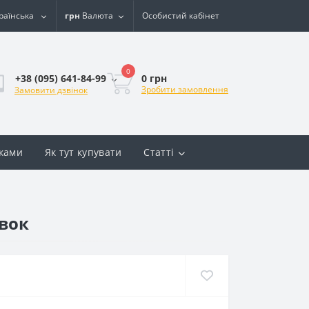
раїнська
грн
Валюта
Особистий кабінет
0
0 грн
+38 (095) 641-84-99
Зробити замовлення
Замовити дзвінок
вками
Як тут купувати
Статті
івок