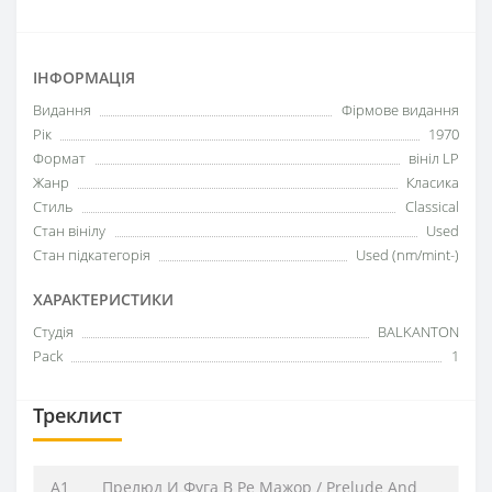
ІНФОРМАЦІЯ
Видання
Фірмове видання
Рік
1970
Формат
вініл LP
Жанр
Класика
Стиль
Classical
Стан вінілу
Used
Стан підкатегорія
Used (nm/mint-)
ХАРАКТЕРИСТИКИ
Студія
BALKANTON
Pack
1
Треклист
A1
Прелюд И Фуга В Ре Мажор / Prelude And