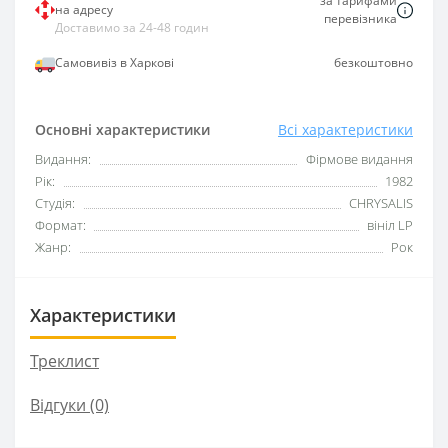
за тарифами
на адресу
перевізника
Доставимо за 24-48 годин
Самовивіз в Харкові
безкоштовно
Основні характеристики
Всі характеристики
Видання:
Фірмове видання
Рік:
1982
Студія:
CHRYSALIS
Формат:
вініл LP
Жанр:
Рок
Характеристики
Треклист
Відгуки (0)