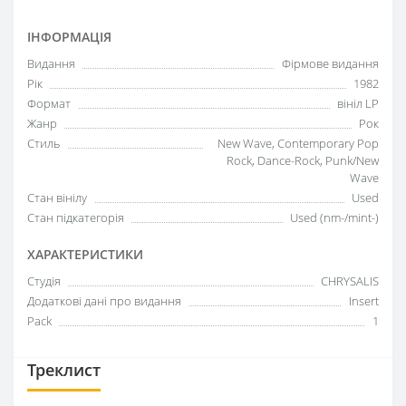
ІНФОРМАЦІЯ
Видання
Фірмове видання
Рік
1982
Формат
вініл LP
Жанр
Рок
Стиль
New Wave, Contemporary Pop
Rock, Dance-Rock, Punk/New
Wave
Стан вінілу
Used
Стан підкатегорія
Used (nm-/mint-)
ХАРАКТЕРИСТИКИ
Студія
CHRYSALIS
Додаткові дані про видання
Insert
Pack
1
Треклист