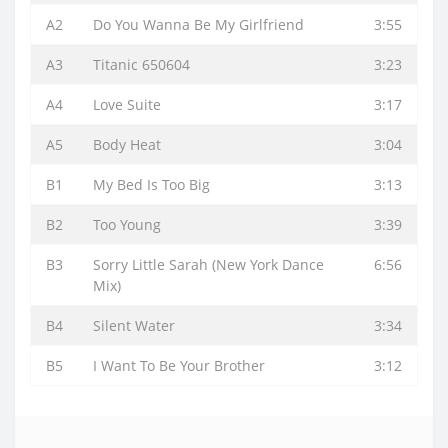
A2
Do You Wanna Be My Girlfriend
3:55
A3
Titanic 650604
3:23
A4
Love Suite
3:17
A5
Body Heat
3:04
B1
My Bed Is Too Big
3:13
B2
Too Young
3:39
B3
Sorry Little Sarah (New York Dance
6:56
Mix)
B4
Silent Water
3:34
B5
I Want To Be Your Brother
3:12