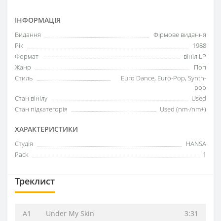
ІНФОРМАЦІЯ
Видання
Фірмове видання
Рік
1988
Формат
вініл LP
Жанр
Поп
Стиль
Euro Dance, Euro-Pop, Synth-
pop
Стан вінілу
Used
Стан підкатегорія
Used (nm-/nm+)
ХАРАКТЕРИСТИКИ
Студія
HANSA
Pack
1
Треклист
A1
Under My Skin
3:31