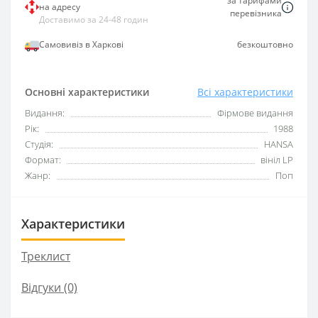
за тарифами
на адресу
перевізника
Доставимо за 24-48 годин
Самовивіз в Харкові
безкоштовно
Основні характеристики
Всі характеристики
Видання:
Фірмове видання
Рік:
1988
Студія:
HANSA
Формат:
вініл LP
Жанр:
Поп
Характеристики
Треклист
Відгуки (0)