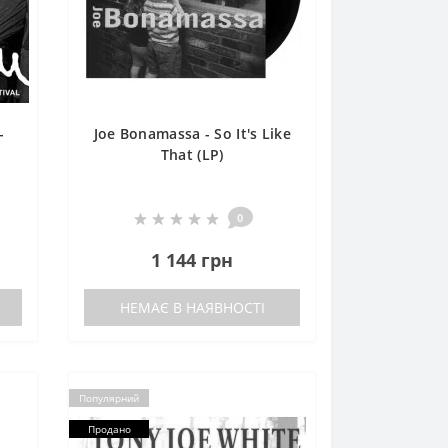
-
Joe Bonamassa - So It's Like
That (LP)
0
1 144 грн
НЕМАЄ В НАЯВНОСТІ
Популярний
Продано