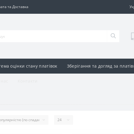
ата та Доставка
Ук
тема оцінки стану платівок
Зберігання та догляд за платі
 нас
Контакти