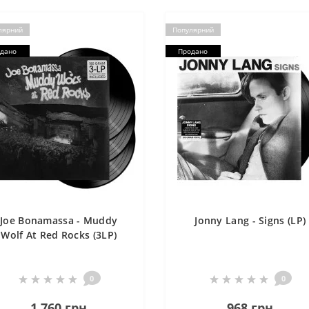
лярний
Популярний
дано
Продано
Joe Bonamassa - Muddy
Jonny Lang - Signs (LP)
Wolf At Red Rocks (3LP)
0
0
1 760 грн
968 грн