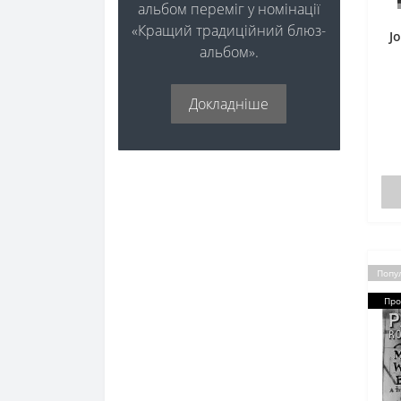
альбом переміг у номінації
«Кращий традиційний блюз-
J
альбом».
Докладніше
Попу
Про