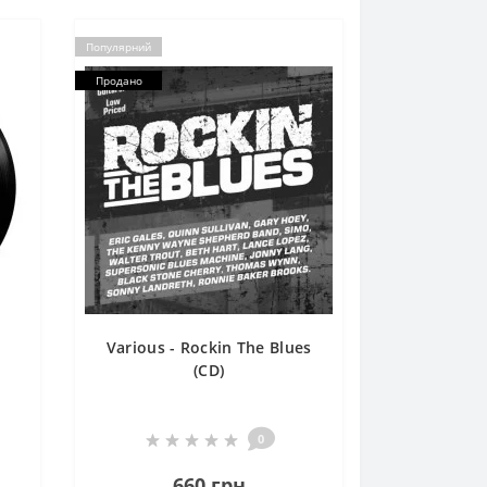
Популярний
Продано
Various - Rockin The Blues
(CD)
0
660 грн