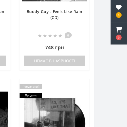
ion
Buddy Guy - Feels Like Rain
0
(CD)
0
0
748 грн
НЕМАЄ В НАЯВНОСТІ
Популярний
Продано