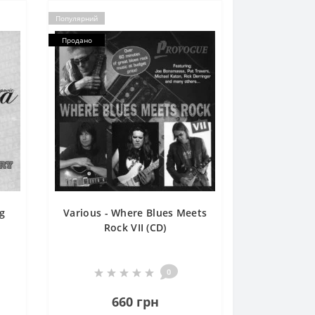
Популярний
Продано
ng
Various - Where Blues Meets
Rock VII (CD)
0
660 грн