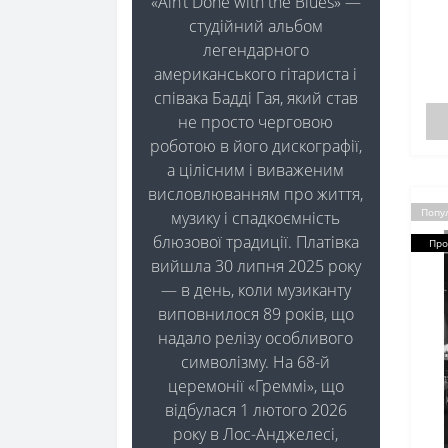
«Ain’t Done with the Blues» —
студійний альбом
легендарного
американського гітариста і
співака Бадді Гая, який став
не просто черговою
роботою в його дискографії,
а цілісним і виваженим
висловлюванням про життя,
Попу
музику і спадкоємність
блюзової традиції. Платівка
Про
вийшла 30 липня 2025 року
— в день, коли музиканту
виповнилося 89 років, що
надало релізу особливого
символізму. На 68-й
церемонії «Греммі», що
відбулася 1 лютого 2026
року в Лос-Анджелесі,