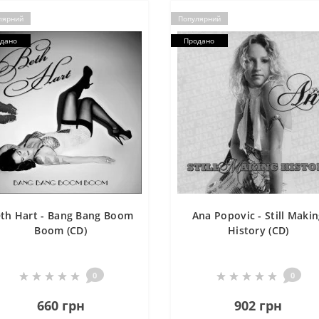
лярний
Популярний
дано
Продано
th Hart - Bang Bang Boom
Ana Popovic - Still Maki
Boom (CD)
History (CD)
0
0
660 грн
902 грн