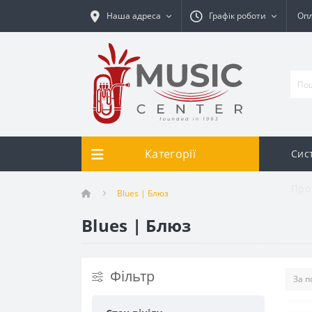
Наша адреса
Графік роботи
Опл
Категорії
Сис
Про
Blues | Блюз
Blues | Блюз
Фільтр