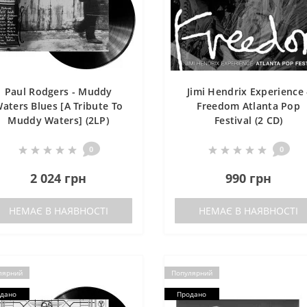
Paul Rodgers - Muddy
Jimi Hendrix Experience 
aters Blues [A Tribute To
Freedom Atlanta Pop
Muddy Waters] (2LP)
Festival (2 CD)
0
0
2 024 грн
990 грн
НЕМАЄ В НАЯВНОСТІ
НЕМАЄ В НАЯВНОСТІ
лярний
Популярний
дано
Продано