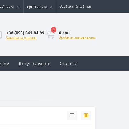
раїнська
грн
Валюта
Особистий кабінет
0
0 грн
+38 (095) 641-84-99
Зробити замовлення
Замовити дзвінок
вками
Як тут купувати
Статті