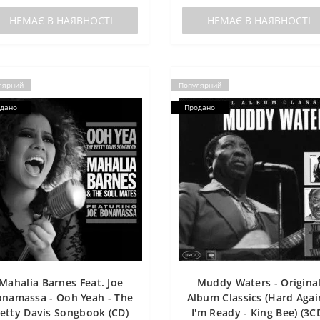
НЕМАЄ В НАЯВНОСТІ
НЕМАЄ В НАЯВНОСТІ
лярний
Популярний
дано
Продано
Mahalia Barnes Feat. Joe
Muddy Waters - Origina
namassa - Ooh Yeah - The
Album Classics (Hard Agai
etty Davis Songbook (CD)
I'm Ready - King Bee) (3C