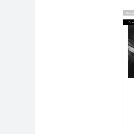
Попу
Про