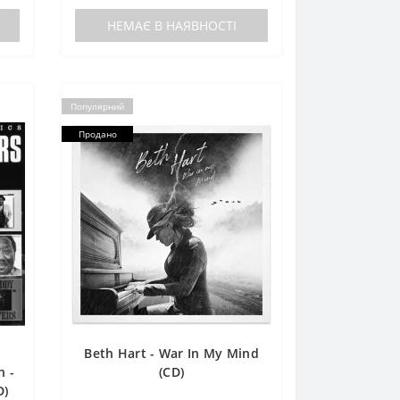
НЕМАЄ В НАЯВНОСТІ
Популярний
Продано
l
Beth Hart - War In My Mind
n -
(CD)
D)