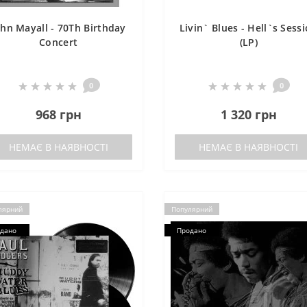
ohn Mayall - 70Th Birthday
Livin` Blues - Hell`s Sess
Concert
(LP)
0
0
968 грн
1 320 грн
НЕМАЄ В НАЯВНОСТІ
НЕМАЄ В НАЯВНОСТІ
лярний
Популярний
дано
Продано