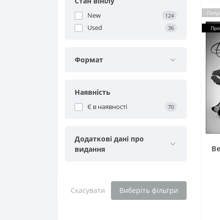
Стан вінілу
Попу
New
124
Used
36
Про
Формат
Наявність
Є в наявності
70
Додаткові дані про
Be
видання
Скасувати
Виберіть фільтри