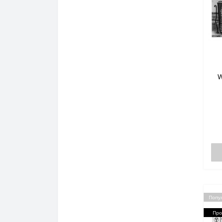
W
Попу
Про