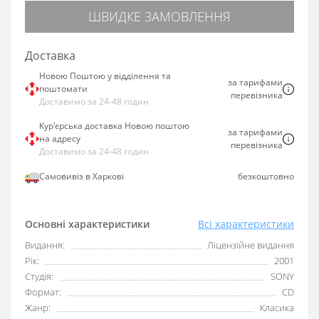
ШВИДКЕ ЗАМОВЛЕННЯ
Доставка
Новою Поштою у відділення та
за тарифами
поштомати
перевізника
Доставимо за 24-48 годин
Кур'єрська доставка Новою поштою
за тарифами
на адресу
перевізника
Доставимо за 24-48 годин
Самовивіз в Харкові
безкоштовно
Основні характеристики
Всі характеристики
Видання:
Ліцензійне видання
Рік:
2001
Студія:
SONY
Формат:
CD
Жанр:
Класика