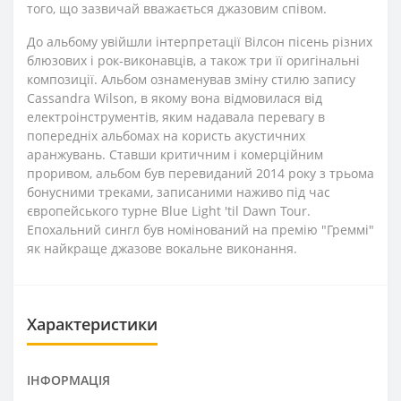
того, що зазвичай вважається джазовим співом.
До альбому увійшли інтерпретації Вілсон пісень різних
блюзових і рок-виконавців, а також три її оригінальні
композиції. Альбом ознаменував зміну стилю запису
Cassandra Wilson, в якому вона відмовилася від
електроінструментів, яким надавала перевагу в
попередніх альбомах на користь акустичних
аранжувань. Ставши критичним і комерційним
проривом, альбом був перевиданий 2014 року з трьома
бонусними треками, записаними наживо під час
європейського турне Blue Light 'til Dawn Tour.
Епохальний сингл був номінований на премію "Греммі"
як найкраще джазове вокальне виконання.
Характеристики
ІНФОРМАЦІЯ