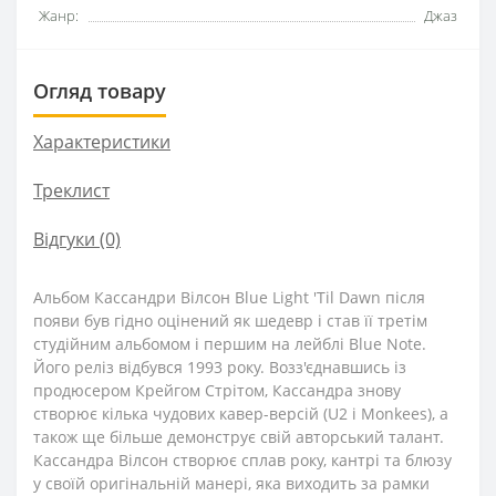
Жанр:
Джаз
Огляд товару
Характеристики
Треклист
Відгуки (0)
Альбом Кассандри Вілсон Blue Light 'Til Dawn після
появи був гідно оцінений як шедевр і став її третім
студійним альбомом і першим на лейблі Blue Note.
Його реліз відбувся 1993 року. Возз'єднавшись із
продюсером Крейгом Стрітом, Кассандра знову
створює кілька чудових кавер-версій (U2 і Monkees), а
також ще більше демонструє свій авторський талант.
Кассандра Вілсон створює сплав року, кантрі та блюзу
у своїй оригінальній манері, яка виходить за рамки