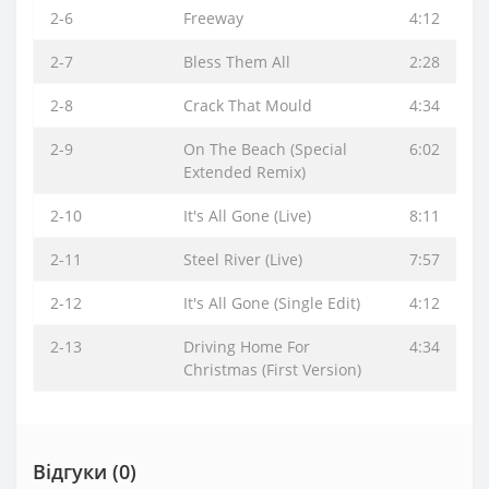
2-6
Freeway
4:12
2-7
Bless Them All
2:28
2-8
Crack That Mould
4:34
2-9
On The Beach (Special
6:02
Extended Remix)
2-10
It's All Gone (Live)
8:11
2-11
Steel River (Live)
7:57
2-12
It's All Gone (Single Edit)
4:12
2-13
Driving Home For
4:34
Christmas (First Version)
Відгуки (0)