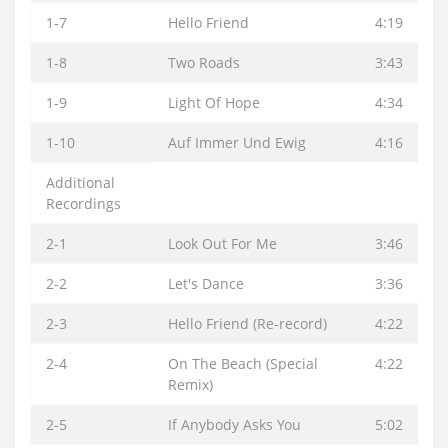
1-7
Hello Friend
4:19
1-8
Two Roads
3:43
1-9
Light Of Hope
4:34
1-10
Auf Immer Und Ewig
4:16
Additional
Recordings
2-1
Look Out For Me
3:46
2-2
Let's Dance
3:36
2-3
Hello Friend (Re-record)
4:22
2-4
On The Beach (Special
4:22
Remix)
2-5
If Anybody Asks You
5:02