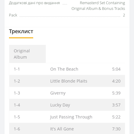
Додаткові дані про видання
Remasterd Set Containing
Original Album & Bonus Tracks
Pack
2
Треклист
Original
Album
1-1
On The Beach
5:04
1-2
Little Blonde Plaits
4:20
1-3
Giverny
5:39
1-4
Lucky Day
3:57
1-5
Just Passing Through
5:22
1-6
It's All Gone
7:30