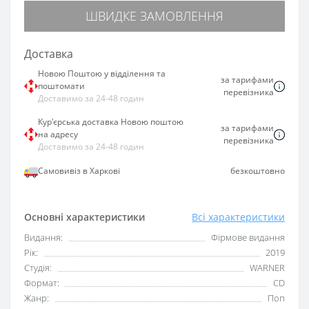
ШВИДКЕ ЗАМОВЛЕННЯ
Доставка
Новою Поштою у відділення та
за тарифами
поштомати
перевізника
Доставимо за 24-48 годин
Кур'єрська доставка Новою поштою
за тарифами
на адресу
перевізника
Доставимо за 24-48 годин
Самовивіз в Харкові
безкоштовно
Основні характеристики
Всі характеристики
Видання:
Фірмове видання
Рік:
2019
Студія:
WARNER
Формат:
CD
Жанр:
Поп