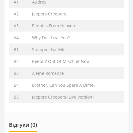
A1
Audrey
A2
Jeepers Creepers
A3
Pennies From Heaven
A4
Why Do I Love You?
B1
Stompin' For Mili
B2
Keepin' Out Of Mischief Now
B3
A Fine Romance
B4
Brother, Can You Spare A Dime?
B5
Jeepers Creepers (Live Version)
Відгуки (0)