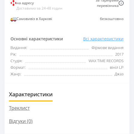
за тарифами
на адресу
перевізника
Доставимо за 24-48 годин
Самовивіз в Харкові
безкоштовно
Основні характеристики
Всі характеристики
Видання:
Фірмове видання
Рік:
2017
Студія:
WAX TIME RECORDS
Формат:
вініл LP
Жанр:
Джаз
Характеристики
Треклист
Відгуки (0)