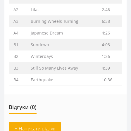
A2
Lilac
2:46
A3
Burning Wheels Turning
6:38
A4
Japanese Dream
4:26
B1
Sundown
4:03
B2
Winterdays
1:26
B3
Still So Many Lives Away
4:39
B4
Earthquake
10:36
Відгуки (0)
+ Написати відгук