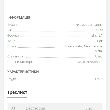
ІНФОРМАЦІЯ
Видання
Фірмове видання
Рік
1979
Формат
вініл LP
Жанр
Рок
Стиль
Heavy Metal, Neo Classical
Metal
Стан вінілу
Used
Стан підкатегорія
Used (nm+/mint-)
ХАРАКТЕРИСТИКИ
Студія
BRAIN
Треклист
A1
Electric Sun
5:20