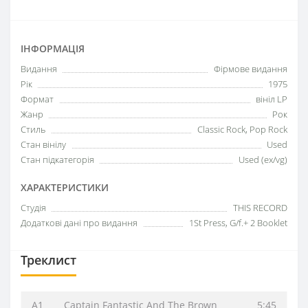
ІНФОРМАЦІЯ
Видання
Фірмове видання
Рік
1975
Формат
вініл LP
Жанр
Рок
Стиль
Classic Rock, Pop Rock
Стан вінілу
Used
Стан підкатегорія
Used (ex/vg)
ХАРАКТЕРИСТИКИ
Студія
THIS RECORD
Додаткові дані про видання
1St Press, G/f.+ 2 Booklet
Треклист
A1
Captain Fantastic And The Brown
5:45