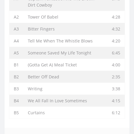
Dirt Cowboy
A2
Tower Of Babel
4:28
A3
Bitter Fingers
4:32
A4
Tell Me When The Whistle Blows
4:20
A5
Someone Saved My Life Tonight
6:45
B1
(Gotta Get A) Meal Ticket
4:00
B2
Better Off Dead
2:35
B3
Writing
3:38
B4
We All Fall In Love Sometimes
4:15
B5
Curtains
6:12