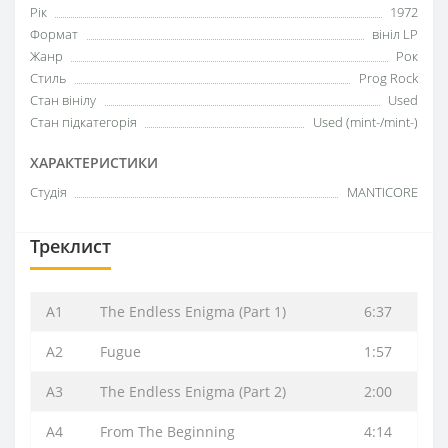
Рік
1972
Формат
вініл LP
Жанр
Рок
Стиль
Prog Rock
Стан вінілу
Used
Стан підкатегорія
Used (mint-/mint-)
ХАРАКТЕРИСТИКИ
Студія
MANTICORE
Треклист
A1
The Endless Enigma (Part 1)
6:37
A2
Fugue
1:57
A3
The Endless Enigma (Part 2)
2:00
A4
From The Beginning
4:14