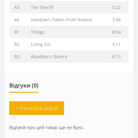
A5
The Sheriff
3:22
A6
Hoedown (Taken From Rodeo)
3:48
B1
Trilogy
8:54
B2
Living Sin
3:11
B3
Abaddon's Bolero
8:13
Відгуки (0)
+ Написати відгук
Відгуків про цей товар ще не було.