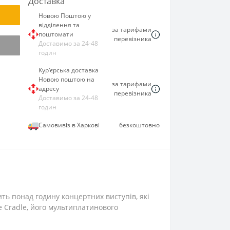
Доставка
Новою Поштою у
відділення та
за тарифами
поштомати
перевізника
Доставимо за 24-48
годин
Кур'єрська доставка
Новою поштою на
за тарифами
адресу
перевізника
Доставимо за 24-48
годин
Самовивіз в Харкові
безкоштовно
ить понад годину концертних виступів, які
e Cradle, його мультиплатинового