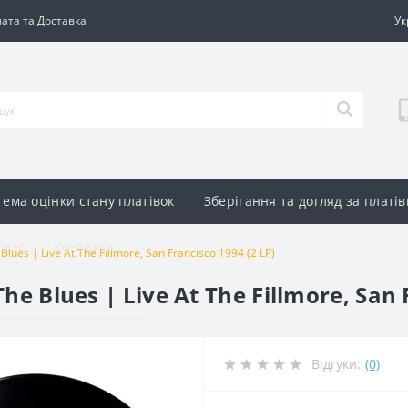
ата та Доставка
Ук
тема оцінки стану платівок
Зберігання та догляд за платі
 нас
Контакти
 Blues | Live At The Fillmore, San Francisco 1994 (2 LP)
The Blues | Live At The Fillmore, San 
Відгуки:
(0)