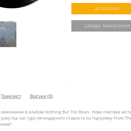
ДО КОШИКА
ШВИДКЕ ЗАМОВЛЕННЯ
Треклист
Відгуки (0)
виконання в альбомі Nothing But The Blues. Нова платівка міст
 року під час туру легендарного гітариста на підтримку From Th
реммі".