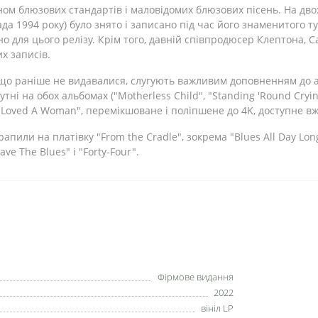
ом блюзових стандартів і маловідомих блюзових пісень. На двох
пада 1994 року) було знято і записано під час його знаменитого т
но для цього релізу. Крім того, давній співпродюсер Клептона,
х записів.
що раніше не видавалися, слугують важливим доповненням до ал
утні на обох альбомах ("Motherless Child", "Standing 'Round Cryi
r Loved A Woman", перемікшоване і поліпшене до 4K, доступне вже
апили на платівку "From the Cradle", зокрема "Blues All Day Lo
ve The Blues" і "Forty-Four".
Фірмове видання
2022
вініл LP