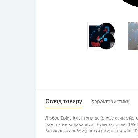
Огляд товару
Характеристики
Любов Еріка Клептона до блюзу осяює його 
раніше не видавалися і були записані 1994
блюзового альбому, що отримав премію "Г