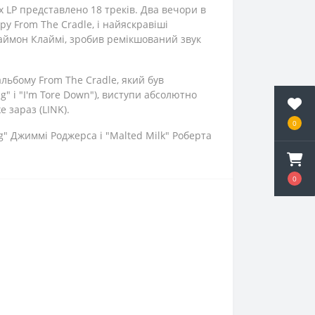
 LP представлено 18 треків. Два вечори в
уру From The Cradle, і найяскравіші
 Саймон Клаймі, зробив ремікшований звук
ьбому From The Cradle, який був
ng" і "I'm Tore Down"), виступи абсолютно
 зараз (LINK).
0
ng" Джиммі Роджерса і "Malted Milk" Роберта
0