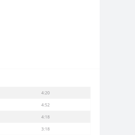
4:20
4:52
4:18
3:18