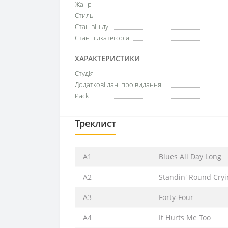
Жанр
Стиль
Стан вінілу
Стан підкатегорія
ХАРАКТЕРИСТИКИ
Студія
Додаткові дані про видання
Pack
Треклист
A1
Blues All Day Long
A2
Standin' Round Cryi
A3
Forty-Four
A4
It Hurts Me Too