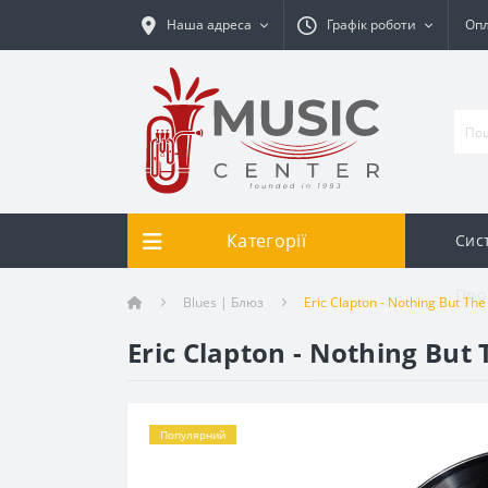
Наша адреса
Графік роботи
Опл
Категорії
Сис
Про
Blues | Блюз
Eric Clapton - Nothing But The
Eric Clapton - Nothing But 
Популярний