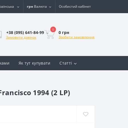
раїнська
грн
Валюта
Особистий кабінет
0
0 грн
+38 (095) 641-84-99
Зробити замовлення
Замовити дзвінок
вками
Як тут купувати
Статті
Francisco 1994 (2 LP)