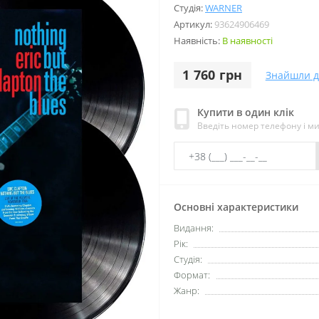
Студія:
WARNER
Артикул:
93624906469
Наявність:
В наявності
1 760 грн
Знайшли 
Купити в один клік
Введіть номер телефону і м
Основні характеристики
Видання:
Рік:
Студія:
Формат:
Жанр: