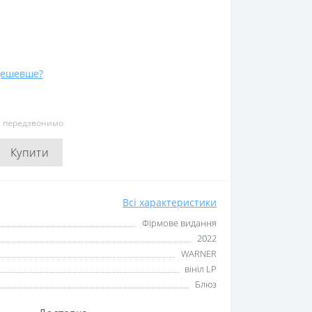
дешевше?
и передзвонимо
Купити
Всі характеристики
Фірмове видання
2022
WARNER
вініл LP
Блюз