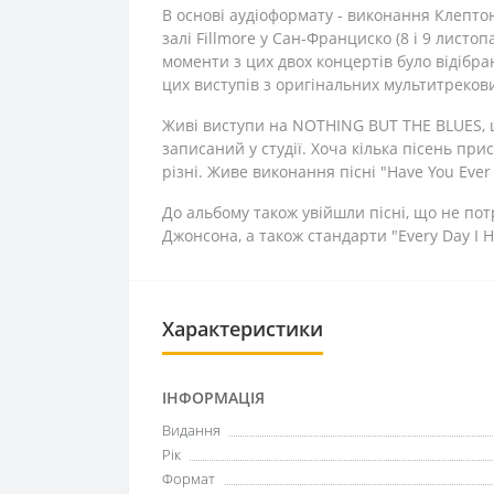
В основі аудіоформату - виконання Клептон
залі Fillmore у Сан-Франциско (8 і 9 листо
моменти з цих двох концертів було відібра
цих виступів з оригінальних мультитрекови
Живі виступи на NOTHING BUT THE BLUES, 
записаний у студії. Хоча кілька пісень прис
різні. Живе виконання пісні "Have You Eve
До альбому також увійшли пісні, що не потр
Джонсона, а також стандарти "Every Day I Ha
Характеристики
ІНФОРМАЦІЯ
Видання
Рік
Формат