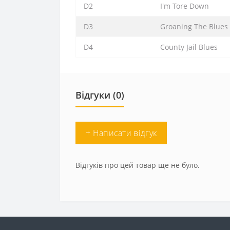
D2
I'm Tore Down
D3
Groaning The Blues
D4
County Jail Blues
Відгуки (0)
+ Написати відгук
Відгуків про цей товар ще не було.