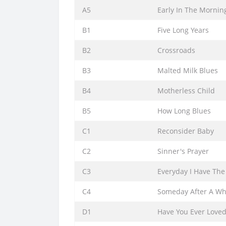
A5
Early In The Mornin
B1
Five Long Years
B2
Crossroads
B3
Malted Milk Blues
B4
Motherless Child
B5
How Long Blues
C1
Reconsider Baby
C2
Sinner's Prayer
C3
Everyday I Have The
C4
Someday After A Wh
D1
Have You Ever Lov