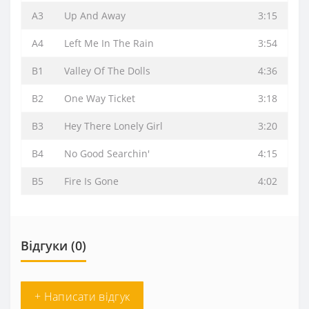
A3
Up And Away
3:15
A4
Left Me In The Rain
3:54
B1
Valley Of The Dolls
4:36
B2
One Way Ticket
3:18
B3
Hey There Lonely Girl
3:20
B4
No Good Searchin'
4:15
B5
Fire Is Gone
4:02
Відгуки (0)
+ Написати відгук