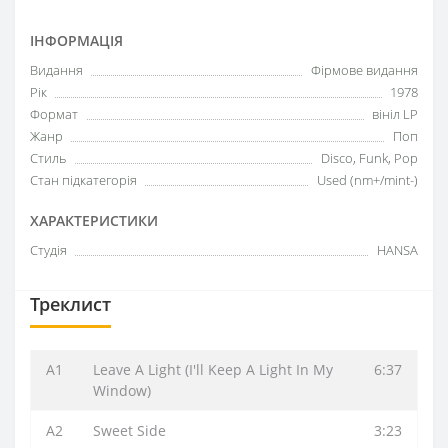
ІНФОРМАЦІЯ
Видання
Фірмове видання
Рік
1978
Формат
вініл LP
Жанр
Поп
Стиль
Disco, Funk, Pop
Стан підкатегорія
Used (nm+/mint-)
ХАРАКТЕРИСТИКИ
Студія
HANSA
Треклист
A1
Leave A Light (I'll Keep A Light In My
6:37
Window)
A2
Sweet Side
3:23