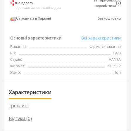
за тарифами
на адресу
перевізника
Доставимо за 24-48 годин
Самовивіз в Харкові
безкоштовно
Основні характеристики
Всі характеристики
Видання:
Фірмове видання
Рік:
1978
Студія:
HANSA
Формат:
вініл LP
Жанр:
Поп
Характеристики
Треклист
Відгуки (0)