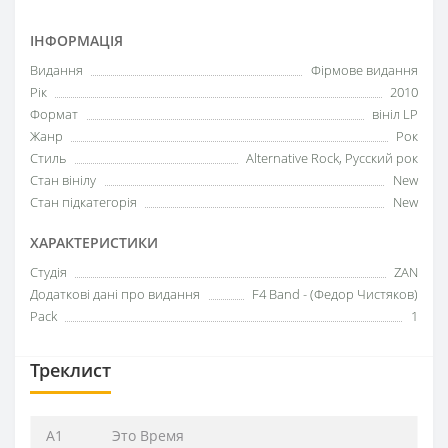
ІНФОРМАЦІЯ
Видання
Фірмове видання
Рік
2010
Формат
вініл LP
Жанр
Рок
Стиль
Alternative Rock, Русский рок
Стан вінілу
New
Стан підкатегорія
New
ХАРАКТЕРИСТИКИ
Студія
ZAN
Додаткові дані про видання
F4 Band - (Федор Чистяков)
Pack
1
Треклист
A1
Это Время