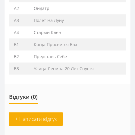
A2
Ондатр
A3
Полёт На Луну
A4
Старый Клён
B1
Когда Проснется Бах
B2
Представь Себе
B3
Улица Ленина 20 Лет Спустя
Відгуки (0)
+ Написати відгук