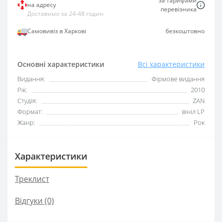
за тарифами
на адресу
перевізника
Доставимо за 24-48 годин
Самовивіз в Харкові
безкоштовно
Основні характеристики
Всі характеристики
Видання:
Фірмове видання
Рік:
2010
Студія:
ZAN
Формат:
вініл LP
Жанр:
Рок
Характеристики
Треклист
Відгуки (0)