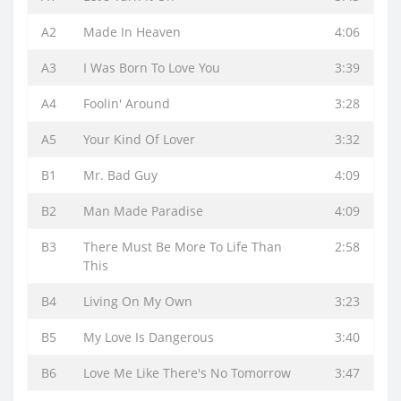
A2
Made In Heaven
4:06
A3
I Was Born To Love You
3:39
A4
Foolin' Around
3:28
A5
Your Kind Of Lover
3:32
B1
Mr. Bad Guy
4:09
B2
Man Made Paradise
4:09
B3
There Must Be More To Life Than
2:58
This
B4
Living On My Own
3:23
B5
My Love Is Dangerous
3:40
B6
Love Me Like There's No Tomorrow
3:47