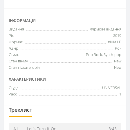
ІНФОРМАЦІЯ
Видання
Фірмове видання
Рік
2019
Формат
вініл LP
Жанр
Рок
Стиль
Pop Rock, Synth-pop
Стан вінілу
New
Стан підкатегорія
New
ХАРАКТЕРИСТИКИ
Студія
UNIVERSAL
Pack
1
Треклист
A1
Let's Turn It On
3:43