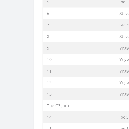
5
Joe S
6
Stev
7
Stev
8
Stev
9
Yngw
10
Yngw
11
Yngw
12
Yngw
13
Yngw
The G3 Jam
14
Joe 
15
Joe 