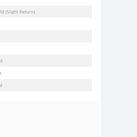
d (Slight Return)
ot
s
vd