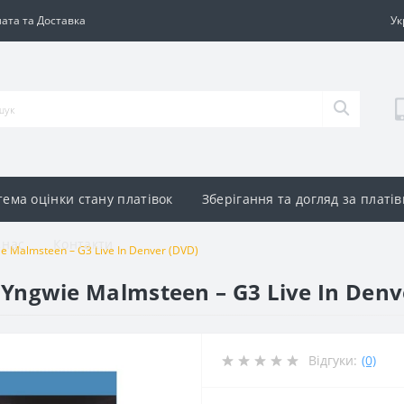
ата та Доставка
Ук
тема оцінки стану платівок
Зберігання та догляд за платі
 нас
Контакти
gwie Malmsteen – G3 Live In Denver (DVD)
i, Yngwie Malmsteen – G3 Live In Den
Відгуки:
(0)