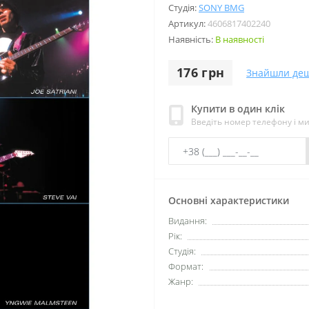
Студія:
SONY BMG
Артикул:
4606817402240
Наявність:
В наявності
176 грн
Знайшли де
Купити в один клік
Введіть номер телефону і м
Основні характеристики
Видання:
Рік:
Студія:
Формат:
Жанр: