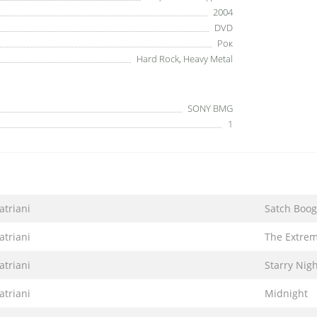
2004
DVD
Рок
Hard Rock, Heavy Metal
SONY BMG
1
atriani
Satch Boog
atriani
The Extrem
atriani
Starry Nig
atriani
Midnight