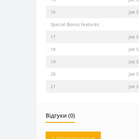
16
Joe 
Special Bonus Features:
17
Joe 
18
Joe 
19
Joe 
20
Joe 
21
Joe S
Відгуки (0)
+ Написати відгук