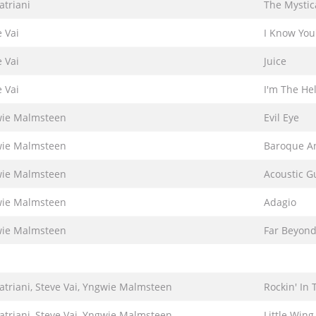
atriani
The Mystic
e Vai
I Know You
e Vai
Juice
e Vai
I'm The He
ie Malmsteen
Evil Eye
ie Malmsteen
Baroque An
ie Malmsteen
Acoustic Gu
ie Malmsteen
Adagio
ie Malmsteen
Far Beyon
Satriani, Steve Vai, Yngwie Malmsteen
Rockin' In
Satriani, Steve Vai, Yngwie Malmsteen
Little Wing