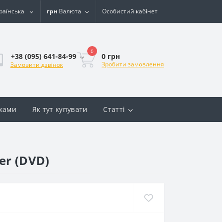
раїнська
грн
Валюта
Особистий кабінет
0
0 грн
+38 (095) 641-84-99
Зробити замовлення
Замовити дзвінок
вками
Як тут купувати
Статті
ver (DVD)