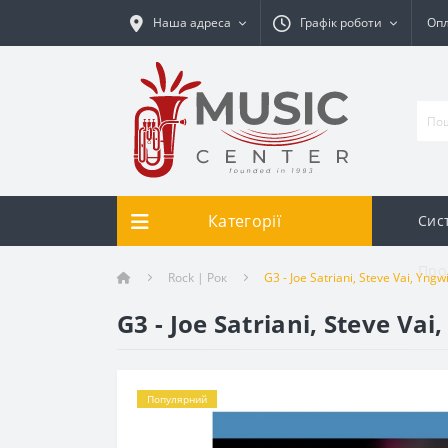
Наша адреса
Графік роботи
Опл
Категорії
Сис
Про
Rock | Рок
G3 - Joe Satriani, Steve Vai, Yn
G3 - Joe Satriani, Steve Va
Популярний