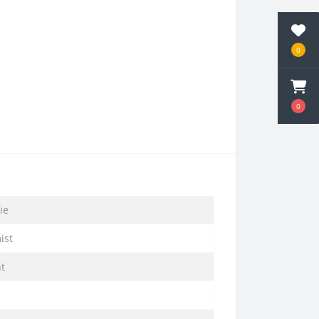
0
0
ie
ist
ht