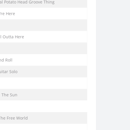
al Potato Head Groove Thing
're Here
ll Outta Here
d Roll
itar Solo
d The Sun
 The Free World