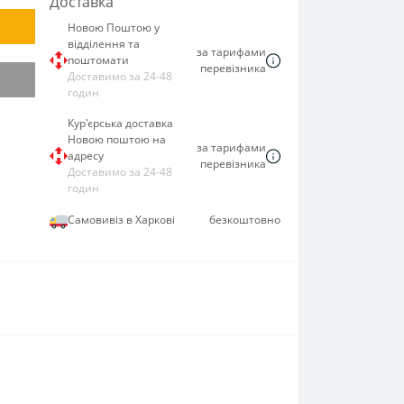
Доставка
Новою Поштою у
відділення та
за тарифами
поштомати
перевізника
Доставимо за 24-48
годин
Кур'єрська доставка
Новою поштою на
за тарифами
адресу
перевізника
Доставимо за 24-48
годин
Самовивіз в Харкові
безкоштовно