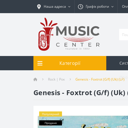
Наша адреса
Графік роботи
Опл
Категорії
Сис
Про
Rock | Рок
Genesis - Foxtrot (G/f) (Uk) (LP)
Genesis - Foxtrot (G/f) (Uk) 
Популярний
Продано