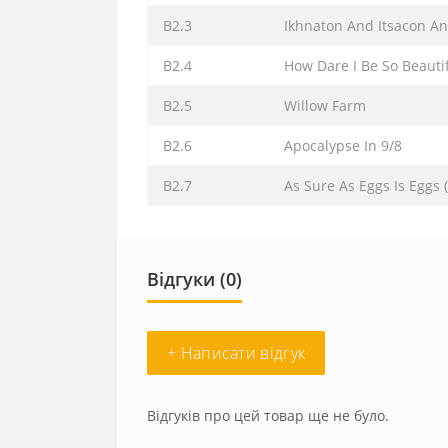
B2.3
Ikhnaton And Itsacon A
B2.4
How Dare I Be So Beauti
B2.5
Willow Farm
B2.6
Apocalypse In 9/8
B2.7
As Sure As Eggs Is Eggs 
Відгуки (0)
+ Написати відгук
Відгуків про цей товар ще не було.