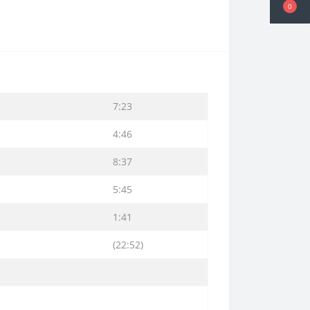
0
7:23
4:46
8:37
5:45
1:41
(22:52)