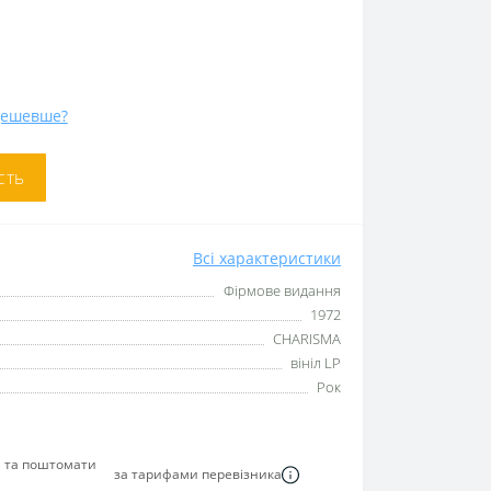
дешевше?
сть
Всі характеристики
Фірмове видання
1972
CHARISMA
вініл LP
Рок
я та поштомати
за тарифами перевізника