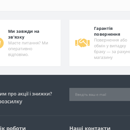
Гарантiя
Ми завжди на
повернення
зв'язку
Повернення або
Маєте питання? Ми
обмін у випадку
оперативно
браку — за рахун
відповімо.
магазину
м про акції і знижки?
розсилку
ік роботи
Наші контакти