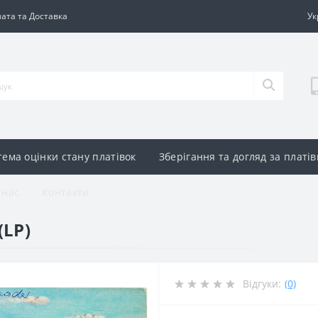
ата та Доставка
Ук
тема оцінки стану платівок
Зберігання та догляд за платі
 нас
Контакти
(LP)
Відгуки:
(0)