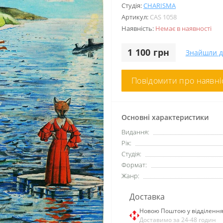
Студія:
CHARISMA
Артикул:
CAS 1058
Наявність:
Немає в наявності
1 100 грн
Знайшли 
Повідомити про наявні
Основні характеристики
Видання:
Рік:
Студія:
Формат:
Жанр:
Доставка
Новою Поштою у відділенн
Доставимо за 24-48 годин