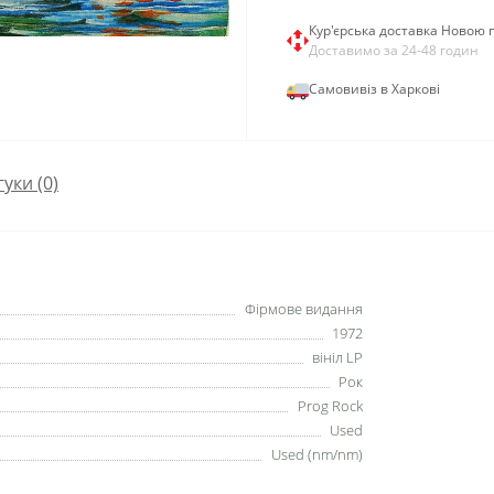
Кур'єрська доставка Новою
Доставимо за 24-48 годин
Самовивіз в Харкові
гуки (0)
Фірмове видання
1972
вініл LP
Рок
Prog Rock
Used
Used (nm/nm)