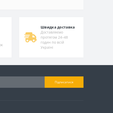
Швидка доставка
Доставляємо
протягом 24–48
годин по всій
ок
Україні
Підписатися