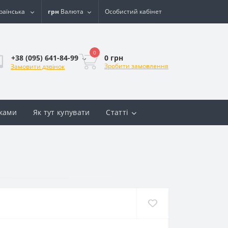
раїнська
грн
Валюта
Особистий кабінет
0
0 грн
+38 (095) 641-84-99
Зробити замовлення
Замовити дзвінок
вками
Як тут купувати
Статті