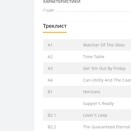
ХАРАКТЕРИСТИКИ
Студія
Треклист
A1
Watcher Of The Skies
A2
Time Table
A3
Get 'Em Out By Friday
A4
Can-Utility And The Coas
B1
Horizons
Supper's Ready
B2.1
Lover's Leap
B2.2
The Guaranteed Eternal